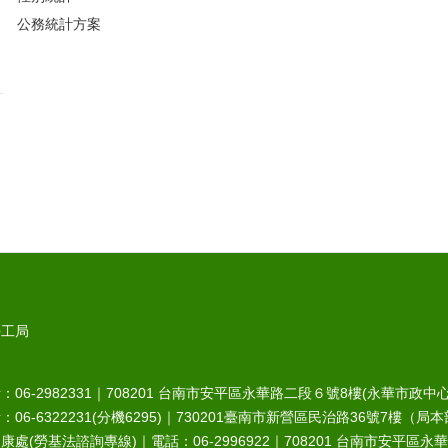
公務統計方案
勞工局
6-2982331｜
708201
台南市安平區永華路二段６號8樓(永華市政中心
-6322231(分機6295)｜
730201
臺南市新營區民治路36號7樓（局本
處(勞基法諮詢專線)｜電話：06-2996922｜
708201
台南市安平區永華