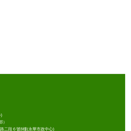
)
部）
路二段６號8樓(永華市政中心)