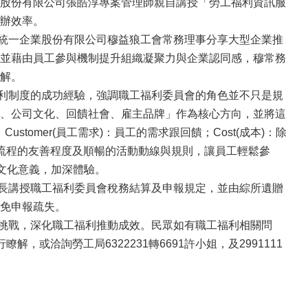
股份有限公司張皓淳專案管理師親自講授「勞工福利資訊服
辦效率。
統一企業股份有限公司穆益狼工會常務理事分享大型企業推
並藉由員工參與機制提升組織凝聚力與企業認同感，穆常務
解。
利制度的成功經驗，強調職工福利委員會的角色並不只是規
、公司文化、回饋社會、雇主品牌」作為核心方向，並將這
tomer(員工需求)：員工的需求跟回饋；Cost(成本)：除
意參與流程的友善程度及順暢的活動動線與規則，讓員工輕鬆參
企業文化意義，加深體驗。
長講授職工福利委員會稅務結算及申報規定，並由綜所遺贈
免申報疏失。
挑戰，深化職工福利推動成效。民眾如有職工福利相關問
px）進行瞭解，或洽詢勞工局6322231轉6691許小姐，及2991111