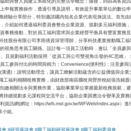
協助與會人員建立系統化的完整法令概念；隨後，則由為客資訊
上申報實務操作，透過引導及說明，有效提升事業單位的數位申
經驗分享部分，特別邀請國內知名企業代表現身說法。首先由
，介紹如何透過福利委員會整合企業資源、規劃多元福利措施，
資事務推動，對於員工福利需求與企業經營平衡具有豐富實務見
技股份有限公司李雨倩資深管理師，分享科技產業推動職工福
的視角思考員工關係。設計每一項員工活動時，會以「全員參與
。且規劃福利活動採用「從員工與公司雙視角出發的4C思維」：Cus
工參與付出的時間與精力；Convenience(便利性)：注
ation(溝通)：說明活動理念，讓員工瞭解活動蘊含的公益價值與
工福利相關稅務實務，由財政部南區國稅局營所稅組張浩銘股
扣繳相關法令與實務作業，協助事業單位掌握最新稅務規範，避
持續規劃多元課程與交流平台，協助企業因應法令變革及實務
(網址：https://wfs.mol.gov.tw/WFWeb/index.as
3黃小姐。
談會
#研習座談會
#職工福利研習座談會
#職工福利委員會