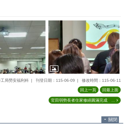
勞工局勞安福利科
刊登日期：115-06-09
修改時間：115-06-11
回上一頁
回最上面
官田弱勢長者住家修繕圓滿完成 ...
關閉