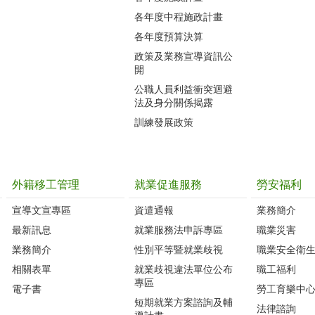
各年度中程施政計畫
各年度預算決算
政策及業務宣導資訊公
開
公職人員利益衝突迴避
法及身分關係揭露
訓練發展政策
外籍移工管理
就業促進服務
勞安福利
宣導文宣專區
資遣通報
業務簡介
最新訊息
就業服務法申訴專區
職業災害
業務簡介
性別平等暨就業歧視
職業安全衛
相關表單
就業歧視違法單位公布
職工福利
專區
電子書
勞工育樂中
短期就業方案諮詢及輔
法律諮詢