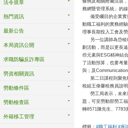
條例及相關附屬法規，
法令規章
務網暨管理系統」的線
熱門資訊
備受矚目的企業實務
動職工福利的實務經驗
最新公告
理事長期投入工會及勞
另一位講師為岱稜科
本局資訊公開
劃活動，而是以更長遠
些元素與ESG精神結合
求職防騙反詐專區
了活動預算，也要考量員
與；及Communic
勞資相關資訊
第二日課程則聚焦職
稅組王偉馨稅務員說明
勞動條件區
勞工局表示，未來將
題，可至勞動部勞工福利資訊網
勞動檢查區
轉8571陳先生、778
外籍移工管理
標籤：
#職工福利
#座