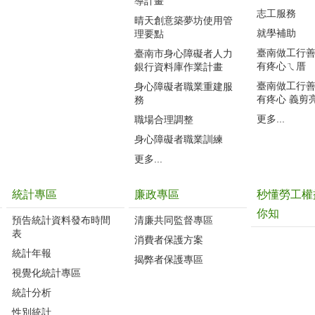
導計畫
志工服務
晴天創意築夢坊使用管
就學補助
理要點
臺南做工行善團
臺南市身心障礙者人力
有疼心ㄟ厝
銀行資料庫作業計畫
臺南做工行善團
身心障礙者職業重建服
有疼心 義剪
務
更多...
職場合理調整
身心障礙者職業訓練
更多...
統計專區
廉政專區
秒懂勞工權
你知
預告統計資料發布時間
清廉共同監督專區
表
消費者保護方案
統計年報
揭弊者保護專區
視覺化統計專區
統計分析
性別統計