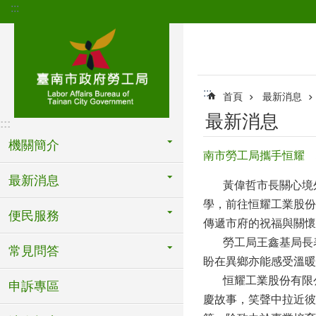
:::
跳到主要內容區塊
:::
首頁
最新消息
最新消息
:::
機關簡介
南市勞工局攜手恒耀 
最新消息
黃偉哲市長關心境外
學，前往恒耀工業股份
便民服務
傳遞市府的祝福與關懷
勞工局王鑫基局長表
常見問答
盼在異鄉亦能感受溫暖
恒耀工業股份有限公
申訴專區
慶故事，笑聲中拉近彼