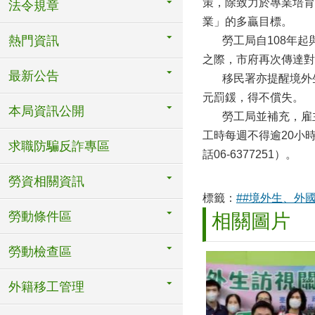
策，除致力於專業培育
法令規章
業」的多贏目標。
熱門資訊
勞工局自108年起與
之際，市府再次傳達對
最新公告
移民署亦提醒境外生
元罰鍰，得不償失。
本局資訊公開
勞工局並補充，雇主
工時每週不得逾20小
求職防騙反詐專區
話06-6377251）。
勞資相關資訊
標籤：
##境外生、外
勞動條件區
相關圖片
勞動檢查區
外籍移工管理