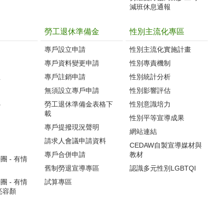
減班休息通報
勞工退休準備金
性別主流化專區
專戶設立申請
性別主流化實施計畫
專戶資料變更申請
性別專責機制
生
專戶註銷申請
性別統計分析
無須設立專戶申請
性別影響評估
心
勞工退休準備金表格下
性別意識培力
載
性別平等宣導成果
專戶提撥現況聲明
網站連結
請求人會議申請資料
CEDAW自製宣導媒材與
專戶合併申請
教材
 - 有情
舊制勞退宣導專區
認識多元性別LGBTQI
 - 有情
試算專區
亮容顏