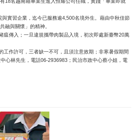
有18名越南籍畢業生進入恒耀公司任職，實踐「畢業即就
實習企業，迄今已服務逾4,500名境外生。藉由中秋佳節
共融與關懷」的精神。
瘟傳入；一旦違規攜帶肉製品入境，初次即處新臺幣20萬
的工作許可，三者缺一不可，且須注意效期；非寒暑假期間
林先生，電話06-2936983；民治市政中心蔡小姐，電