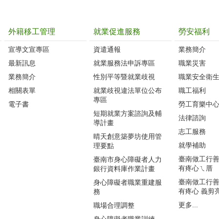
外籍移工管理
就業促進服務
勞安福利
宣導文宣專區
資遣通報
業務簡介
最新訊息
就業服務法申訴專區
職業災害
業務簡介
性別平等暨就業歧視
職業安全衛
相關表單
就業歧視違法單位公布
職工福利
專區
電子書
勞工育樂中
短期就業方案諮詢及輔
法律諮詢
導計畫
志工服務
晴天創意築夢坊使用管
就學補助
理要點
臺南做工行善團
臺南市身心障礙者人力
有疼心ㄟ厝
銀行資料庫作業計畫
臺南做工行善團
身心障礙者職業重建服
有疼心 義剪
務
更多...
職場合理調整
身心障礙者職業訓練