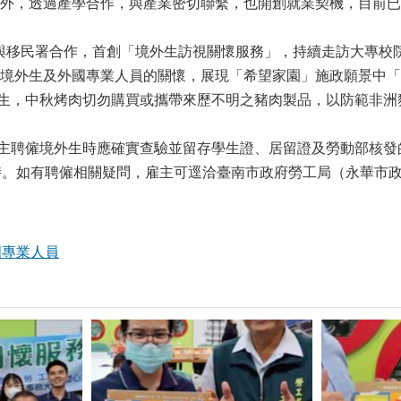
外，透過產學合作，與產業密切聯繫，也開創就業契機，目前已
移民署合作，首創「境外生訪視關懷服務」，持續走訪大專校院與
境外生及外國專業人員的關懷，展現「希望家園」施政願景中「
，中秋烤肉切勿購買或攜帶來歷不明之豬肉製品，以防範非洲豬
聘僱境外生時應確實查驗並留存學生證、居留證及勞動部核發
時。如有聘僱相關疑問，雇主可逕洽臺南市政府勞工局（永華市政中心
國專業人員