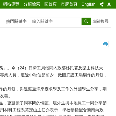
網站導覽
分類檢索
回首頁
市府首頁
English
搜尋
熱門關鍵字
進階搜尋
」。今（24）日勞工局偕同內政部移民署及崑山科技大
專業人員，適逢中秋佳節前夕，致贈庇護工場製作的月餅，
作的月餅，與遠渡重洋來臺求學及工作的外國學生分享，期
友善。
品，更凝聚了同事間的情誼。境外生與本地員工一同分享節
用材料工程系莫定山主任亦表示，學校積極配合新南向政