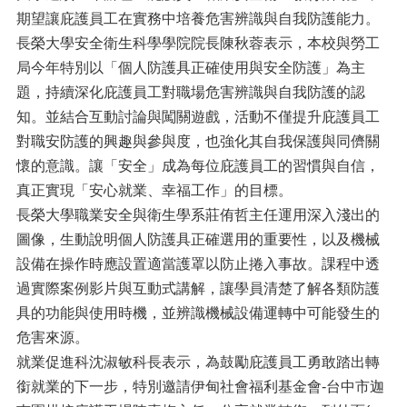
期望讓庇護員工在實務中培養危害辨識與自我防護能力。
長榮大學安全衛生科學學院院長陳秋蓉表示，本校與勞工
局今年特別以「個人防護具正確使用與安全防護」為主
題，持續深化庇護員工對職場危害辨識與自我防護的認
知。並結合互動討論與闖關遊戲，活動不僅提升庇護員工
對職安防護的興趣與參與度，也強化其自我保護與同儕關
懷的意識。讓「安全」成為每位庇護員工的習慣與自信，
真正實現「安心就業、幸福工作」的目標。
長榮大學職業安全與衛生學系莊侑哲主任運用深入淺出的
圖像，生動說明個人防護具正確選用的重要性，以及機械
設備在操作時應設置適當護罩以防止捲入事故。課程中透
過實際案例影片與互動式講解，讓學員清楚了解各類防護
具的功能與使用時機，並辨識機械設備運轉中可能發生的
危害來源。
就業促進科沈淑敏科長表示，為鼓勵庇護員工勇敢踏出轉
銜就業的下一步，特別邀請伊甸社會福利基金會-台中市迦