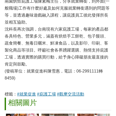
南園烘焙庇護工場陳素梅主任，分享就業轉銜，到外面(一
般職場)工作有什麼好處及如何克服就業轉銜遇到的問題等
等，並透過趣味遊戲融入課程，讓庇護員工彼此發揮所長
並相互協助。
沈科長再次強調，台南現有六家庇護工場，每家的產品都
各具特色、營業多元，涵蓋有烘焙手工餅乾、包子饅頭、
蔬食簡餐、無毒日曬米、鮮凍食品，以及影印、印刷、客
製化商品等項目。呼籲社會各界踴躍選購、熱情支持庇護
工場，透過實際的購買行動，給予身心障礙朋友最直接的
肯定與鼓勵。
(發稿單位：就業促進科陳雪惠，電話：06-2991111轉
8459)
標籤：
#就業促進
#庇護工場
#觀摩交流活動
相關圖片