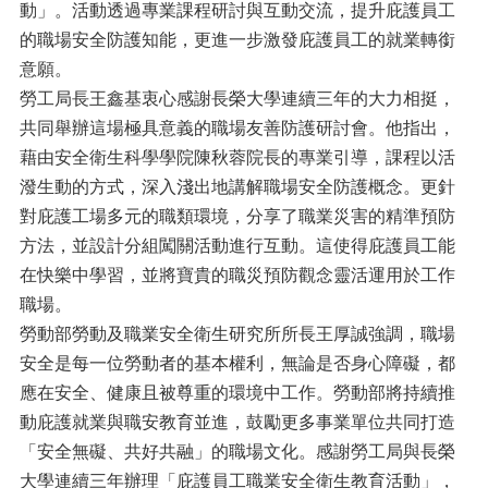
動」。活動透過專業課程研討與互動交流，提升庇護員工
的職場安全防護知能，更進一步激發庇護員工的就業轉銜
意願。
勞工局長王鑫基衷心感謝長榮大學連續三年的大力相挺，
共同舉辦這場極具意義的職場友善防護研討會。他指出，
藉由安全衛生科學學院陳秋蓉院長的專業引導，課程以活
潑生動的方式，深入淺出地講解職場安全防護概念。更針
對庇護工場多元的職類環境，分享了職業災害的精準預防
方法，並設計分組闖關活動進行互動。這使得庇護員工能
在快樂中學習，並將寶貴的職災預防觀念靈活運用於工作
職場。
勞動部勞動及職業安全衛生研究所所長王厚誠強調，職場
安全是每一位勞動者的基本權利，無論是否身心障礙，都
應在安全、健康且被尊重的環境中工作。勞動部將持續推
動庇護就業與職安教育並進，鼓勵更多事業單位共同打造
「安全無礙、共好共融」的職場文化。感謝勞工局與長榮
大學連續三年辦理「庇護員工職業安全衛生教育活動」，