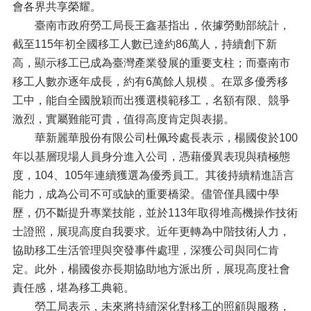
會各界共享榮耀。
臺南市政府勞工局長王鑫基指出，依據勞動部統計，
截至115年初全國移工人數已達約86萬人，持續創下新
高，顯示移工已成為臺灣產業發展的重要支柱；而臺南市
移工人數亦逐年成長，約有6萬餘人規模 。在眾多優秀移
工中，能自全國脫穎而出獲選模範移工，名額有限、競爭
激烈，實屬難能可貴，值得高度肯定與表揚。
華新麗華股份有限公司杜佩玲處長表示，楊國俊於100
年以基層現場人員身分進入公司，憑藉優異表現與積極態
度，104、105年連續獲選為優秀員工。其後持續精進語言
能力，成為公司不可或缺的重要橋梁。儘管僅具國中學
歷，仍不斷提升專業技能，並於113年取得堆高機操作技術
士證照，展現高度自我要求。近年更轉為中階技術人力，
協助移工生活管理與突發事件處理，深獲公司與同仁肯
定。此外，楊國俊亦長期協助地方派出所，展現高度社會
責任感，堪為移工典範。
勞工局表示，未來將持續深化對移工的照顧與服務，