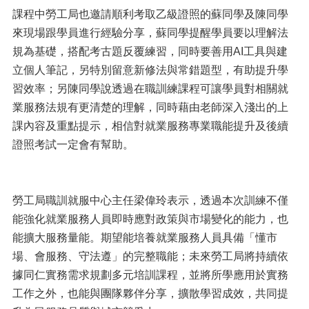
課程中勞工局也邀請順利考取乙級證照的蘇同學及陳同學
來現場跟學員進行經驗分享，蘇同學提醒學員要以理解法
規為基礎，搭配考古題反覆練習，同時要善用AI工具與建
立個人筆記，另特別留意新修法與常錯題型，有助提升學
習效率；另陳同學說透過在職訓練課程可讓學員對相關就
業服務法規有更清楚的理解，同時藉由老師深入淺出的上
課內容及重點提示，相信對就業服務專業職能提升及後續
證照考試一定會有幫助。
勞工局職訓就服中心主任梁偉玲表示，透過本次訓練不僅
能強化就業服務人員即時應對政策與市場變化的能力，也
能擴大服務量能。期望能培養就業服務人員具備「懂市
場、會服務、守法遵」的完整職能；未來勞工局將持續依
據同仁實務需求規劃多元培訓課程，並將所學應用於實務
工作之外，也能與團隊夥伴分享，擴散學習成效，共同提