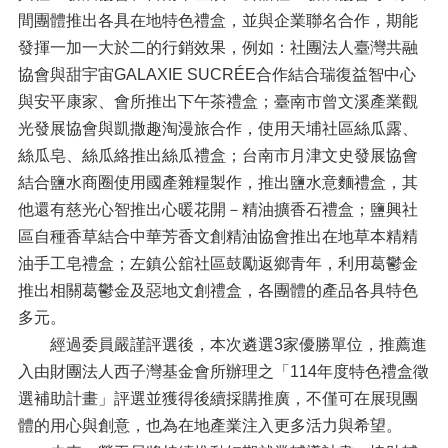
間團體推出各具在地特色禮盒，並與企業聯名合作，期能
發揮一加一大於二的行銷效果，例如：社團法人臺灣共融
協會與甜宇宙GALAXIE SUCRÉE合作結合瑞復益智中心
與安平康家、會所推出下午茶禮盒；臺南市曾文溪產業觀
光發展協會與凱撒趣淘漫旅合作，使用天埔社區絲瓜露、
絲瓜皂、絲瓜絡推出絲瓜禮盒；台南市月津文史發展協會
結合鹽水商圈使用國產雜糧製作，推出鹽水意麵禮盒，其
他還有慈光心智推出心暖花開－精油擴香石禮盒；鹽興社
區自種香草結合中華芳香文創精油協會推出在地草本精精
油手工皂禮盒；左鎮公舘社區鼓勵返鄉青年，利用葛鬱金
推出相關葛鬱金及惡地文創禮盒，各團體的產品各具特色
多元。
經過委員嚴謹評選後，本次遴選3家優勝單位，推薦進
入由財團法人西子灣基金會所辦理之「114年度特色禮盒徵
選補助計畫」評選並獲得後續採購推廣，不僅可在展現團
體的用心與創意，也為在地產業注入更多活力與希望。