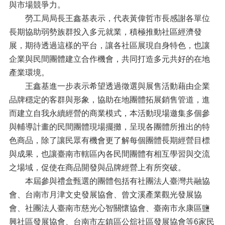
與市場競爭力。
勞工局局長王鑫基表示，代表黃偉哲市長感謝各單位
長期協助弱勢族群投入多元就業，積極推動社區經濟發
展，期待透過這樣的平台，讓各社區展現自身特色，也讓
企業與民間團體建立合作機會，共同打造多元共好的在地
產業環境。
王鑫基進一步表示希望透過徵選與展售活動藉由企業
品牌穩定的客群與形象，協助在地團體拓展銷售管道，進
而建立自我永續經營的商業模式，本活動現場邀集多個參
與輔導計畫的民間團體現場擺攤，呈現各團體所推出的特
色商品，除了讓民眾有機會更了解每個團體長期經營目標
與成果，也讓臺南市轄區內各民間團體有相互學習與交流
之場域，促使在商品開發與品牌經營上有所突破。
本屆參與禮盒甄選的團體包括有社團法人臺灣共融協
會、台南市月津文史發展協會、曾文溪產業觀光發展協
會、社團法人臺南市慈光心智關懷協會、臺南市永康區鹽
興社區發展協會、台南市左鎮區公舘社區發展協會等6家民