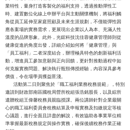
業特性，量身打造客製化的福利支持，透過推動彈性工
時、建置數位化線上申辦平台與主動關懷機制，將福利觸
角從員工延伸至家庭照顧及未來生涯規劃，不僅能彈性因
應各案場的實務需求，更展現出企業以人為本、充滿人性
溫度的品牌形象。此外，光鋐科技沈佳蓉健康管理師則從
健康促進的角度出發，詳細介紹如何將「健康管理」與
「員工福利」二者深度結合，辦理極具特色的創新福利活
動，增進員工參加意願與正向回饋，更針對推動過程中如
何克服實務問題、解決執行瓶頸傳授經驗，內容深具參考
價值，令在場學員獲益匪淺。
活動第二日則聚焦於「職工福利業務稅務規範」，特別
邀請到財政部南區國稅局營所稅組張浩銘股長，以及綜所
遺贈稅組王偉馨稅務員親臨授課。兩位講師針對企業最關
心的職工福利委員會稅務結算及申報實務及扣繳規定等核
心議題，進行全面且詳盡的解說，有效協助各事業單位精
準掌握最新稅務規定與操作實務，確保後續稅務作業正確