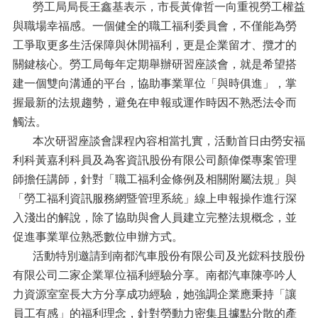
勞工局局長王鑫基表示，市長黃偉哲一向重視勞工權益
與職場幸福感。一個健全的職工福利委員會，不僅能為勞
工爭取更多生活保障與休閒福利，更是企業留才、攬才的
關鍵核心。勞工局每年定期舉辦研習座談會，就是希望搭
建一個雙向溝通的平台，協助事業單位「與時俱進」，掌
握最新的法規趨勢，避免在申報或運作時因不熟悉法令而
觸法。
本次研習座談會課程內容相當扎實，活動首日由勞安福
利科黃嘉利科員及為客資訊股份有限公司顏偉傑專案管理
師擔任講師，針對「職工福利金條例及相關附屬法規」與
「勞工福利資訊服務網暨管理系統」線上申報操作進行深
入淺出的解說，除了協助與會人員建立完整法規概念，並
促進事業單位熟悉數位申辦方式。
活動特別邀請到南都汽車股份有限公司及光鋐科技股份
有限公司二家企業單位福利經驗分享。南都汽車陳亭吟人
力資源室室長大方分享成功經驗，她強調企業應秉持「讓
員工有感」的福利理念，針對勞動力密集且據點分散的產