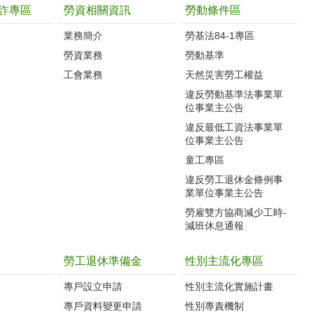
詐專區
勞資相關資訊
勞動條件區
業務簡介
勞基法84-1專區
勞資業務
勞動基準
工會業務
天然災害勞工權益
違反勞動基準法事業單
位事業主公告
違反最低工資法事業單
位事業主公告
童工專區
違反勞工退休金條例事
業單位事業主公告
勞雇雙方協商減少工時-
減班休息通報
勞工退休準備金
性別主流化專區
專戶設立申請
性別主流化實施計畫
專戶資料變更申請
性別專責機制