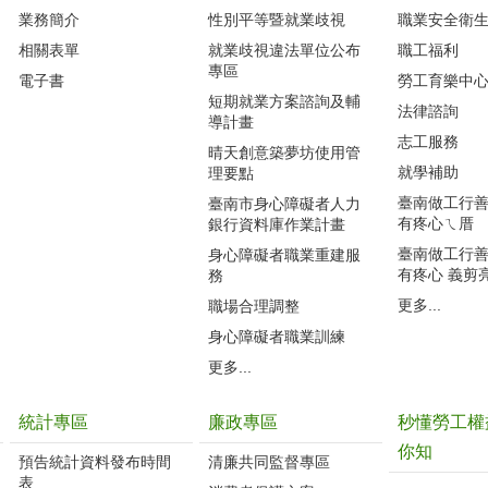
業務簡介
性別平等暨就業歧視
職業安全衛
相關表單
就業歧視違法單位公布
職工福利
專區
電子書
勞工育樂中
短期就業方案諮詢及輔
法律諮詢
導計畫
志工服務
晴天創意築夢坊使用管
就學補助
理要點
臺南做工行善團
臺南市身心障礙者人力
有疼心ㄟ厝
銀行資料庫作業計畫
臺南做工行善團
身心障礙者職業重建服
有疼心 義剪
務
更多...
職場合理調整
身心障礙者職業訓練
更多...
統計專區
廉政專區
秒懂勞工權
你知
預告統計資料發布時間
清廉共同監督專區
表