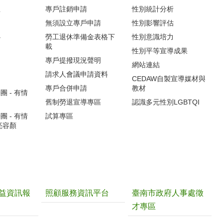
生
專戶註銷申請
性別統計分析
無須設立專戶申請
性別影響評估
心
勞工退休準備金表格下
性別意識培力
載
性別平等宣導成果
專戶提撥現況聲明
網站連結
請求人會議申請資料
CEDAW自製宣導媒材與
專戶合併申請
教材
 - 有情
舊制勞退宣導專區
認識多元性別LGBTQI
 - 有情
試算專區
亮容顏
益資訊報
照顧服務資訊平台
臺南市政府人事處徵
才專區