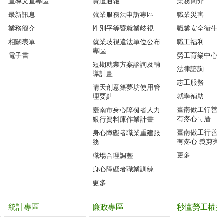
宣導文宣專區
資遣通報
業務簡介
最新訊息
就業服務法申訴專區
職業災害
業務簡介
性別平等暨就業歧視
職業安全衛
相關表單
就業歧視違法單位公布
職工福利
專區
電子書
勞工育樂中
短期就業方案諮詢及輔
法律諮詢
導計畫
志工服務
晴天創意築夢坊使用管
就學補助
理要點
臺南做工行善團
臺南市身心障礙者人力
有疼心ㄟ厝
銀行資料庫作業計畫
臺南做工行善團
身心障礙者職業重建服
有疼心 義剪
務
更多...
職場合理調整
身心障礙者職業訓練
更多...
統計專區
廉政專區
秒懂勞工權