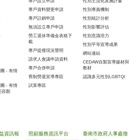
專戶設立申請
性別主流化實施計畫
專戶資料變更申請
性別專責機制
生
專戶註銷申請
性別統計分析
無須設立專戶申請
性別影響評估
心
勞工退休準備金表格下
性別意識培力
載
性別平等宣導成果
專戶提撥現況聲明
網站連結
請求人會議申請資料
CEDAW自製宣導媒材與
專戶合併申請
教材
 - 有情
舊制勞退宣導專區
認識多元性別LGBTQI
 - 有情
試算專區
亮容顏
益資訊報
照顧服務資訊平台
臺南市政府人事處徵