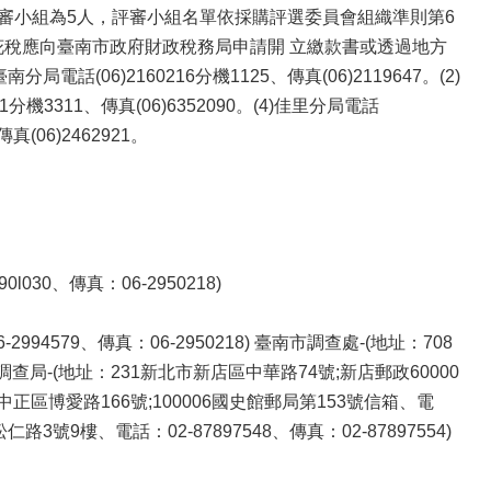
審小組為5人，評審小組名單依採購評選委員會組織準則第6
花稅應向臺南市政府財政稅務局申請開 立繳款書或透過地方
06)2160216分機1125、傳真(06)2119647。(2)
41分機3311、傳真(06)6352090。(4)佳里分局電話
傳真(06)2462921。
0、傳真：06-2950218)
579、傳真：06-2950218) 臺南市調查處-(地址：708
部調查局-(地址：231新北市新店區中華路74號;新店郵政60000
北市中正區博愛路166號;100006國史館郵局第153號信箱、電
路3號9樓、電話：02-87897548、傳真：02-87897554)