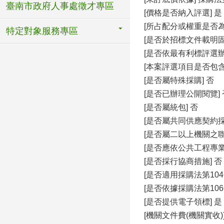
臺南市政府人事處徵才專區
[價格是否納入評選] 是
[所占配分或權重是否為2
特定對象服務專區
[是否於招標文件載明
[是否依最有利標評選辦
[本案評選項目是否包含
[是否屬特殊採購] 否
[是否已辦理公開閱覽] 
[是否屬統包] 否
[是否屬共同供應契約採
[是否屬二以上機關之聯
[是否應依公共工程專
[是否採行協商措施] 否
[是否適用採購法第104
[是否依據採購法第106
[是否提供電子領標] 是
[機關文件費(機關實收)]