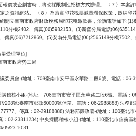
面報價或企劃書時，將改採限制性招標方式辦理。 〈７〉本案評
定之資訊網站。 〈８〉為落實印花稅票減量環保政策，繳納印
立臺南市政府財政稅務局印花稅繳款書，洽詢電話如下:(1)臺南分局電話(
110分機2402、傳真(06)5982153。(3)新營分局電話(06)63511
07、傳真(06)7212869。(5)安南分局電話(06)2565148分機7502、
檢舉受理單位]
]臺南市政府勞工局
員會-(地址：708臺南市安平區永華路二段6號、電話：06-390l03
稽核小組-(地址：708臺南市安平區永華路二段6號、電話：06-2994
08號;臺南市郵政60000號信箱、電話：06-2988888) 法務
77777、傳真：02-29188888) 法務部廉政署-(地址：100臺
傳真：02-23811234) 中央採購稽核小組-(地址：110臺北市信義區松仁
5/23 10:31