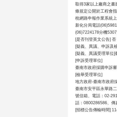
取得3家以上廠商之書
條規定公開於工程會指
稅網路申報作業系統上網開
新化分局電話(06)5981
(06)7224178分機53
[是否刊登英文公告] 否
[疑義、異議、申訴及
[疑義、異議受理單位
[申訴受理單位]
臺南市政府採購申訴審議委
[檢舉受理單位]
地方政府-臺南市政府採購
臺南市安平區永華路二段2
號信箱、電話：02-291
話：0800286586、
[招標公告傳輸時間] 114/0