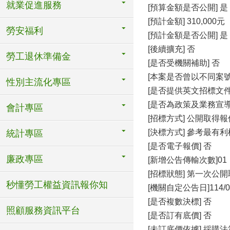
就業促進服務
[預算金額是否公開] 是
[預計金額] 310,000元
勞安福利
[預計金額是否公開] 是
[後續擴充] 否
勞工退休準備金
[是否受機關補助] 否
[本案是否曾以不同案號
性別主流化專區
[是否提供英文招標文件
[是否為政策及業務宣導
會計專區
[招標方式] 公開取得
[決標方式] 參考最有
統計專區
[是否電子報價] 否
廉政專區
[新增公告傳輸次數]01
[招標狀態] 第一次公
秒懂勞工權益資訊報你知
[機關自定公告日]114/05
[是否複數決標] 否
照顧服務資訊平台
[是否訂有底價] 否
[未訂底價依據] 採購法