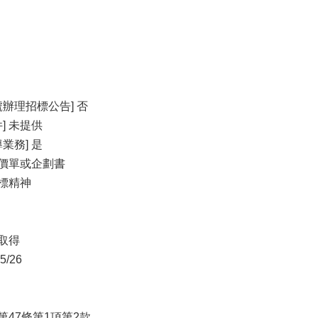
辦理招標公告] 否
] 未提供
業務] 是
報價單或企劃書
利標精神
開取得
/26
第47條第1項第2款