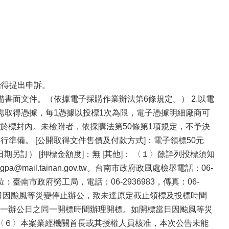
始得提出申訴。
備書面文件。（依據電子採購作業辦法第6條規定。） 2.以電
80512），需取得憑據，每1憑據以投標1次為限，電子憑據明細廠商可
於標封內。未檢附者，依採購法第50條第1項規定，不予決
準備。 [公開取得文件售價及付款方式]：電子領標50元
期另訂） [押標金額度]：無 [其他]： 〈１〉餘詳列投標須知
il.tainan.gov.tw。台南市政府政風處檢舉電話：06-
：臺南市政府勞工局，電話：06-2936983，傳真：06-
截止日因颱風等災變停止辦公，致未達原定截止領標及投標時間
一辦公日之同一開標時間辦理開標。如開標當日因颱風等災
 〈６〉本案業經機關首長或其授權人員核准，本次公告未能