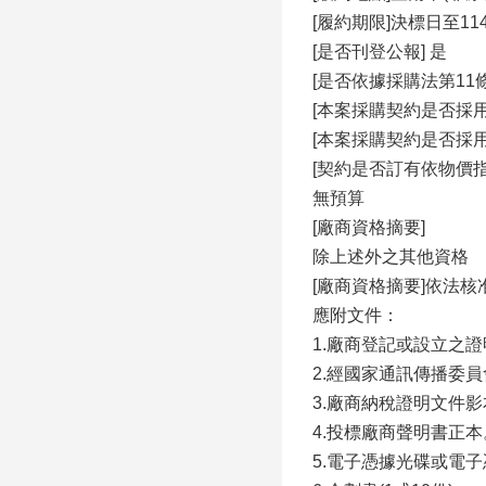
[履約期限]決標日至1
[是否刊登公報] 是
[是否依據採購法第11
[本案採購契約是否採用
[本案採購契約是否採
[契約是否訂有依物價
無預算
[廠商資格摘要]
除上述外之其他資格
[廠商資格摘要]依法
應附文件：
1.廠商登記或設立之
2.經國家通訊傳播委
3.廠商納稅證明文件影
4.投標廠商聲明書正本
5.電子憑據光碟或電