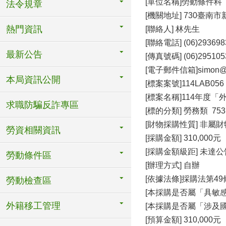
[單位名稱]勞動條件科
法令規章
[機關地址] 730臺南
熱門資訊
[聯絡人] 林先生
[聯絡電話] (06)293698
最新公告
[傳真號碼] (06)295105
[電子郵件信箱]simon@mai
本局資訊公開
[標案案號]114LAB056
[標案名稱]114年度
求職防騙反詐專區
[標的分類] 勞務類 75
[財物採購性質] 非屬
勞資相關資訊
[採購金額] 310,000元
[採購金額級距] 未達
勞動條件區
[辦理方式] 自辦
[依據法條]採購法第49
勞動檢查區
[本採購是否屬「具敏感
外籍移工管理
[本採購是否屬「涉及國
[預算金額] 310,000元