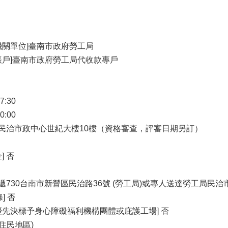
機關單位]臺南市政府勞工局
帳戶]臺南市政府勞工局代收款專戶
7:30
0:00
政府民治市政中心世紀大樓10樓（資格審查，評審日期另訂）
] 否
郵遞730台南市新營區民治路36號 (勞工局)或專人送達勞工局民治
] 否
優先決標予身心障礙福利機構團體或庇護工場] 否
住民地區)