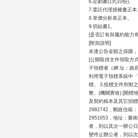
6.企劃書(1式10份)。
7.委託代理授權書正本
8.單價分析表正本。
9.切結書1。
[是否訂有與履約能力
[附加說明]
未達公告金額之採購，
[公開取得文件領取方
子領標者（網 址：政府電子
利用電子領標系統中「
標。 3.投標文件所
整。(機關實收) [開
及契約稿本及其它招標文件
2982742，郵政信箱
2951053，地址
者，則以其次一辦公日
變停止辦公者，則以次