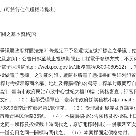
。(可於行使代理權時提出)
有關之基本資格]否
爭議屬政府採購法第31條規定不予發還或追繳押標金之爭議，
式及處所]：公告日起至截止投標期限止 1.採電子領標方式，不另
採購網http：//web.pcc.gov.tw/,服務電話0800-0
檢驗電子憑據」之功能列印，廠商並將電子憑據書面明細列印置
附之標封需標示廠商名稱、地址及採購標的名稱等，標單封廠商可自行
標地點]：臺南市政府民治市政中心世紀大樓10樓（資格審查，評審日
。 〈２〉檢舉受理單位：臺南市政府採購稽核小組e-mail：gpa@ma
：70899臺南新南郵局第1號信箱。 〈３〉受理廠商疑義及異議單位
：臺南市新營區民治路36號。 〈４〉本採購招標公告領標及投標
之同一領標及投標截止時間代之，原訂開標時間亦一併順延至次
一辦公日之同一開標時間代之。 〈５〉本案採固定價格給付。