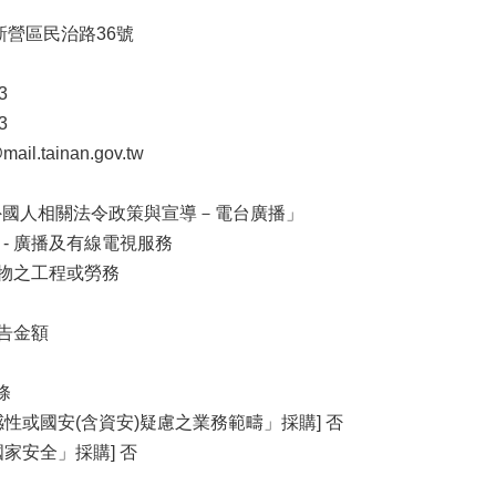
市新營區民治路36號
3
3
l.tainan.gov.tw
「外國人相關法令政策與宣導－電台廣播」
3 - 廣播及有線電視服務
財物之工程或勞務
公告金額
條
性或國安(含資安)疑慮之業務範疇」採購] 否
家安全」採購] 否