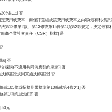
0%以上] 否
固定費用或費率，而僅評選組成該費用或費率之內容(最有利標評選辦
法第12條第2款、第13條或第15條第1項第2款規定，決定最有利
廠商企業社會責任（CSR）指標] 是
否
購] 否
合採購(不適用共同供應契約規定)] 否
業技師簽證規則實施技師簽證] 否
條或105條或招標期限標準第10條或第4條之1] 否
條第1項第1款辦理] 否
 50元