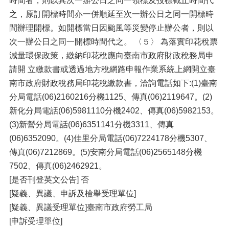
時間者，則以其次一辦公日之同一領標及投標截止時間代
之，原訂開標時間亦一併順延至次一辦公日之同一開標時
間辦理開標。如開標當日因颱風等災變停止辦公者，則以
次一辦公日之同一開標時間代之。 〈５〉 為落實印花稅票
減量環保政策，繳納印花稅應向臺南市政府財政稅務局申
請開 立繳款書或透過地方稅網路申報作業系統上網開立臺
南市政府財政稅務局印花稅繳款書，洽詢電話如下:(1)臺南
分局電話(06)2160216分機1125、傳真(06)2119647。(2)
新化分局電話(06)5981110分機2402、傳真(06)5982153。
(3)新營分局電話(06)6351141分機3311、傳真
(06)6352090。(4)佳里分局電話(06)7224178分機5307、
傳真(06)7212869。(5)安南分局電話(06)2565148分機
7502、傳真(06)2462921。
[是否刊登英文公告] 否
[疑義、異議、申訴及檢舉受理單位]
[疑義、異議受理單位]臺南市政府勞工局
[申訴受理單位]