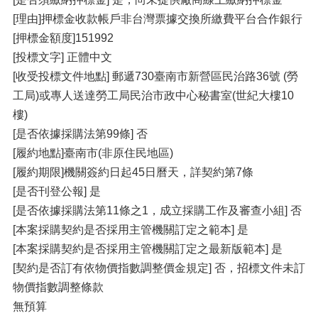
[理由]押標金收款帳戶非台灣票據交換所繳費平台合作銀行
[押標金額度]151992
[投標文字] 正體中文
[收受投標文件地點] 郵遞730臺南市新營區民治路36號 (勞
工局)或專人送達勞工局民治市政中心秘書室(世紀大樓10
樓)
[是否依據採購法第99條] 否
[履約地點]臺南市(非原住民地區)
[履約期限]機關簽約日起45日曆天，詳契約第7條
[是否刊登公報] 是
[是否依據採購法第11條之1，成立採購工作及審查小組] 否
[本案採購契約是否採用主管機關訂定之範本] 是
[本案採購契約是否採用主管機關訂定之最新版範本] 是
[契約是否訂有依物價指數調整價金規定] 否，招標文件未訂
物價指數調整條款
無預算