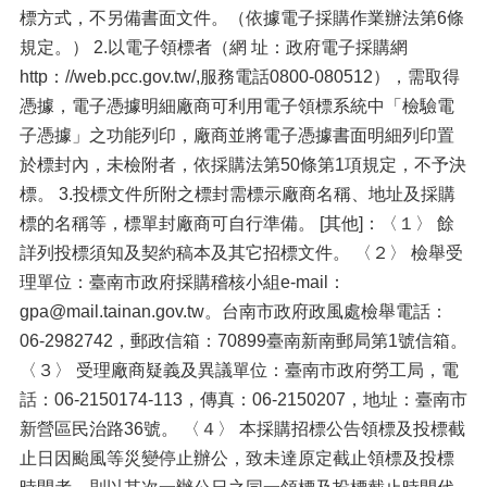
標方式，不另備書面文件。（依據電子採購作業辦法第6條
規定。） 2.以電子領標者（網 址：政府電子採購網
http：//web.pcc.gov.tw/,服務電話0800-080512），需取得
憑據，電子憑據明細廠商可利用電子領標系統中「檢驗電
子憑據」之功能列印，廠商並將電子憑據書面明細列印置
於標封內，未檢附者，依採購法第50條第1項規定，不予決
標。 3.投標文件所附之標封需標示廠商名稱、地址及採購
標的名稱等，標單封廠商可自行準備。 [其他]：〈１〉 餘
詳列投標須知及契約稿本及其它招標文件。 〈２〉 檢舉受
理單位：臺南市政府採購稽核小組e-mail：
gpa@mail.tainan.gov.tw。台南市政府政風處檢舉電話：
06-2982742，郵政信箱：70899臺南新南郵局第1號信箱。
〈３〉 受理廠商疑義及異議單位：臺南市政府勞工局，電
話：06-2150174-113，傳真：06-2150207，地址：臺南市
新營區民治路36號。 〈４〉 本採購招標公告領標及投標截
止日因颱風等災變停止辦公，致未達原定截止領標及投標