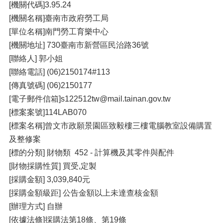
[機關代碼]3.95.24
[機關名稱]臺南市政府勞工局
[單位名稱]南門勞工育樂中心
[機關地址] 730臺南市新營區民治路36號
[聯絡人] 郭小姐
[聯絡電話] (06)2150174#113
[傳真號碼] (06)2150177
[電子郵件信箱]s122512tw@mail.tainan.gov.tw
[標案案號]114LAB070
[標案名稱]曾文市政願景園區致毅樓三樓電腦教室設備購置
及整修案
[標的分類] 財物類 452 - 計算機及其零件與配件
[財物採購性質] 買受,定製
[採購金額] 3,039,840元
[採購金額級距] 公告金額以上未達查核金額
[辦理方式] 自辦
[依據法條]採購法第18條、第19條