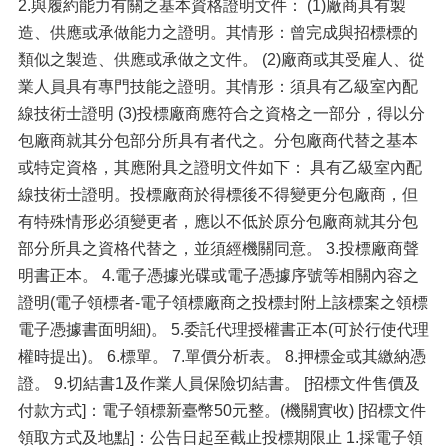
2.與履約能力有關之基本資格證明文件： (1)廠商具有製
造、供應或承做能力之證明。其情形：曾完成與招標標的
類似之製造、供應或承做之文件。 (2)廠商或其受雇人、從
業人員具有專門技能之證明。其情形：須具有乙級室內配
線技術士證明 (3)投標廠商應符合之資格之一部分，得以分
包廠商就其分包部分所具有者代之。分包廠商代替之基本
或特定資格，其應附具之證明文件如下： 具有乙級室內配
線技術士證明。投標廠商於得標後不得變更分包廠商，但
有特殊情形必須變更者，應以不低於原分包廠商就其分包
部分所具之資格代替之，並須經機關同意。 3.投標廠商聲
明書正本。 4.電子憑據光碟或電子憑據序號等相關內容之
證明(電子領標者-電子領標廠商之投標封附上該標案之領標
電子憑據書面明細)。 5.委託代理授權書正本(可於行使代理
權時提出)。 6.標單。 7.單價分析表。 8.押標金或其繳納憑
證。 9.切結書1及作業人員保險切結書。 [招標文件售價及
付款方式]：電子領標新臺幣50元整。(機關實收) [招標文件
領取方式及地點]：公告日起至截止投標期限止 1.採電子領