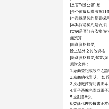
[是否刊登公報] 是
[是否依據採購法第11
[本案採購契約是否採用
[本案採購契約是否採
[契約是否訂有依物價
無預算
[廠商資格摘要]
除上述外之其他資格
[廠商資格摘要]營業
應附文件：
1.廠商登記或設立之
2.廠商納稅證明。(如
3.投標廠商聲明書正本
4.電子憑據光碟或電
5.企劃書8份。
6.委託代理授權書正本