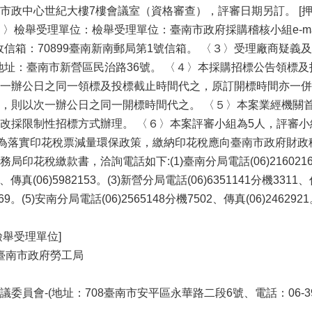
市政中心世紀大樓7樓會議室（資格審查），評審日期另訂。 [押標
檢舉受理單位：檢舉受理單位：臺南市政府採購稽核小組e-mail：gpa
，郵政信箱：70899臺南新南郵局第1號信箱。 〈３〉受理廠商疑義及
540，地址：臺南市新營區民治路36號。 〈４〉本採購招標公告
一辦公日之同一領標及投標截止時間代之，原訂開標時間亦一併
，則以次一辦公日之同一開標時間代之。 〈５〉本案業經機關
改採限制性招標方式辦理。 〈６〉本案評審小組為5人，評審
7) 為落實印花稅票減量環保政策，繳納印花稅應向臺南市政府財
印花稅繳款書，洽詢電話如下:(1)臺南分局電話(06)2160216分機
02、傳真(06)5982153。(3)新營分局電話(06)6351141分機3311
12869。(5)安南分局電話(06)2565148分機7502、傳真(06)2
檢舉受理單位]
]臺南市政府勞工局
員會-(地址：708臺南市安平區永華路二段6號、電話：06-390l03