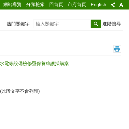
網站導覽
分類檢索
回首頁
市府首頁
English
搜尋
熱門關鍵字
進階搜尋
築物機水電等設備檢修暨保養維護採購案
此段文字不會列印)