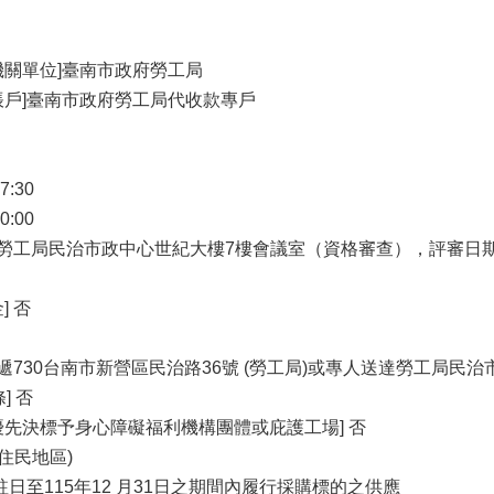
機關單位]臺南市政府勞工局
帳戶]臺南市政府勞工局代收款專戶
7:30
0:00
政府勞工局民治市政中心世紀大樓7樓會議室（資格審查），評審日
] 否
郵遞730台南市新營區民治路36號 (勞工局)或專人送達勞工局民治
] 否
優先決標予身心障礙福利機構團體或庇護工場] 否
住民地區)
駐日至115年12 月31日之期間內履行採購標的之供應