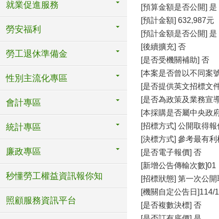
就業促進服務
[預算金額是否公開] 是
[預計金額] 632,987元
勞安福利
[預計金額是否公開] 是
[後續擴充] 否
勞工退休準備金
[是否受機關補助] 否
[本案是否曾以不同案號
性別主流化專區
[是否提供英文招標文件
[是否為政策及業務宣導
會計專區
[本採購是否屬中央政府
[招標方式] 公開取得
統計專區
[決標方式] 參考最有
廉政專區
[是否電子報價] 否
[新增公告傳輸次數]01
秒懂勞工權益資訊報你知
[招標狀態] 第一次公
[機關自定公告日]114/12
照顧服務資訊平台
[是否複數決標] 否
[是否訂有底價] 是