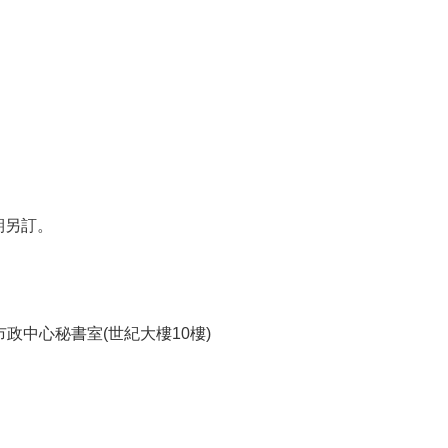
期另訂。
市政中心秘書室(世紀大樓10樓)