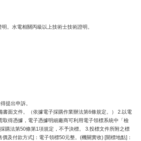
證明。水電相關丙級以上技術士技術證明。
始得提出申訴。
備書面文件。（依據電子採購作業辦法第6條規定。） 2.以電
80512），需取得憑據，電子憑據明細廠商可利用電子領標系統中「檢
購法第50條第1項規定，不予決標。 3.投標文件所附之標
及付款方式]：電子領標50元整。(機關實收) [開標地點]：