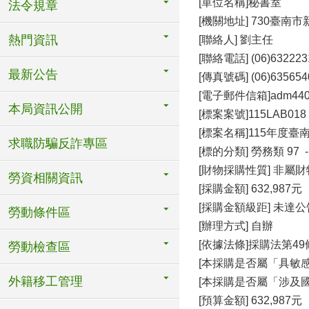
[單位名稱]秘書室
法令規章
[機關地址] 730臺南
熱門資訊
[聯絡人] 劉主任
[聯絡電話] (06)632223
最新公告
[傳真號碼] (06)635654
[電子郵件信箱]adm440@ma
本局資訊公開
[標案案號]115LAB018
[標案名稱]115年
求職防騙反詐專區
[標的分類] 勞務類 97 
[財物採購性質] 非屬
勞資相關資訊
[採購金額] 632,987元
[採購金額級距] 未達
勞動條件區
[辦理方式] 自辦
[依據法條]採購法第49
勞動檢查區
[本採購是否屬「具敏感
外籍移工管理
[本採購是否屬「涉及國
[預算金額] 632,987元