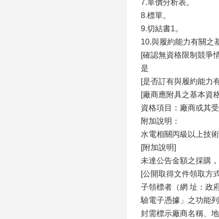
7.單價分析表。
8.標單。
9.切結書1。
10.與履約能力有關
[確認無資格限制競爭情
是
[是否訂有與履約能力
[廠商應附具之基本資
資格項目：廠商或其受
附加說明：
水電相關丙級以上技術
[附加說明]
未達公告金額之採購，
[公開取得文件領取方
子領標者（網 址：政府電
驗電子憑據」之功能列
封需標示廠商名稱、地址