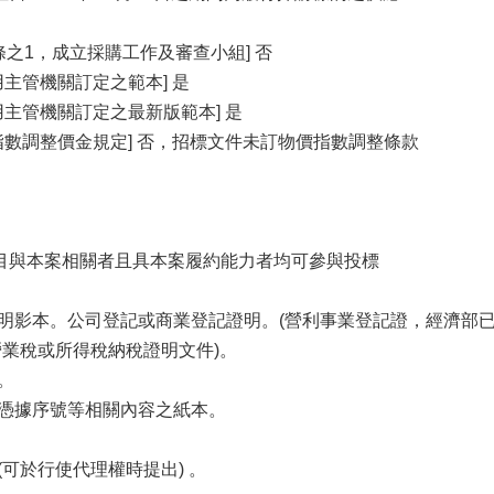
條之1，成立採購工作及審查小組] 否
主管機關訂定之範本] 是
用主管機關訂定之最新版範本] 是
指數調整價金規定] 否，招標文件未訂物價指數調整條款
項目與本案相關者且具本案履約能力者均可參與投標
證明影本。公司登記或商業登記證明。(營利事業登記證，經濟部
營業稅或所得稅納稅證明文件)。
。
子憑據序號等相關內容之紙本。
(可於行使代理權時提出) 。