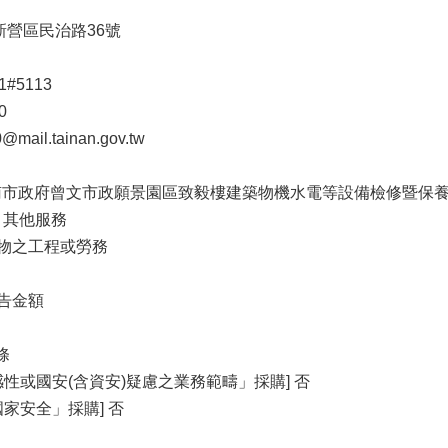
市新營區民治路36號
1#5113
0
il.tainan.gov.tw
度臺南市政府曾文市政願景園區致毅樓建築物機水電等設備檢修暨保
- 其他服務
財物之工程或勞務
公告金額
條
性或國安(含資安)疑慮之業務範疇」採購] 否
家安全」採購] 否