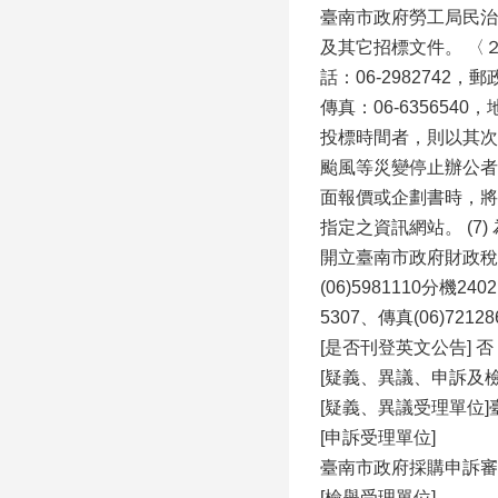
臺南市政府勞工局民治
及其它招標文件。 〈２〉
話：06-2982742
傳真：06-6356
投標時間者，則以其次
颱風等災變停止辦公者
面報價或企劃書時，將
指定之資訊網站。 (
開立臺南市政府財政稅務局
(06)5981110分機24
5307、傳真(06)72
[是否刊登英文公告] 否
[疑義、異議、申訴及
[疑義、異議受理單位
[申訴受理單位]
臺南市政府採購申訴審議委
[檢舉受理單位]