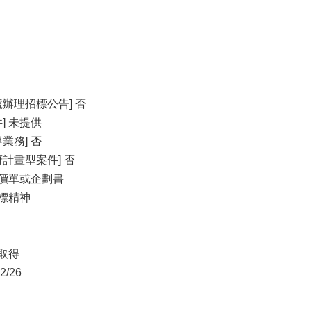
辦理招標公告] 否
] 未提供
業務] 否
計畫型案件] 否
報價單或企劃書
利標精神
開取得
/26