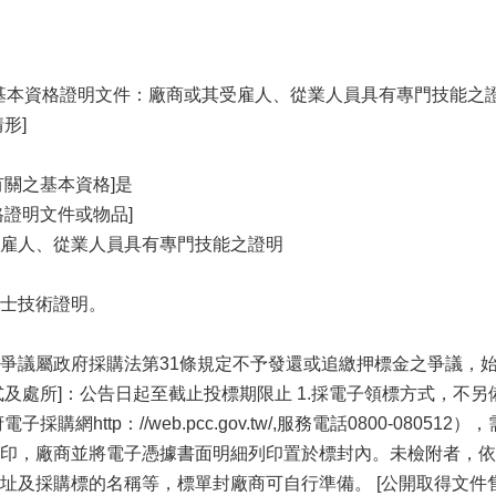
之基本資格證明文件：廠商或其受雇人、從業人員具有專門技能之
形]
有關之基本資格]是
格證明文件或物品]
雇人、從業人員具有專門技能之證明
士技術證明。
爭議屬政府採購法第31條規定不予發還或追繳押標金之爭議，
式及處所]：公告日起至截止投標期限止 1.採電子領標方式，不另
子採購網http：//web.pcc.gov.tw/,服務電話0800-0
印，廠商並將電子憑據書面明細列印置於標封內。未檢附者，依採
及採購標的名稱等，標單封廠商可自行準備。 [公開取得文件售價