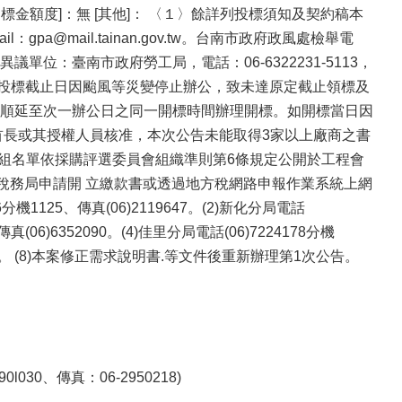
金額度]：無 [其他]： 〈１〉餘詳列投標須知及契約稿本
@mail.tainan.gov.tw。台南市政府政風處檢舉電
異議單位：臺南市政府勞工局，電話：06-6322231-5113，
領標及投標截止日因颱風等災變停止辦公，致未達原定截止領標及
順延至次一辦公日之同一開標時間辦理開標。如開標當日因
首長或其授權人員核准，本次公告未能取得3家以上廠商之書
小組名單依採購評選委員會組織準則第6條規定公開於工程會
政稅務局申請開 立繳款書或透過地方稅網路申報作業系統上網
1125、傳真(06)2119647。(2)新化分局電話
、傳真(06)6352090。(4)佳里分局電話(06)7224178分機
462921。 (8)本案修正需求說明書.等文件後重新辦理第1次公告。
0、傳真：06-2950218)