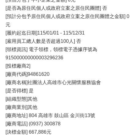
[是否為原住民個人或政府立案之原住民團體] 否
[預計分包予原住民個人或政府立案之原住民團體之金額] 0
元
[履約起迄日期]115/01/01 - 115/12/31
[雇用員工總人數是否超過100人] 否
[領標資訊] 電子領標，領標電子憑據序號為
915000000000003296236
[投標廠商2]
[廠商代碼]94861620
[廠商名稱]社團法人高雄市心光關懷服務協會
[是否得標] 是
[組織型態]其他
[廠商業別]其他
[廠商地址] 804 高雄市 鼓山區 金川街13號
[廠商電話] (0937) 300878
[決標金額] 667,886元