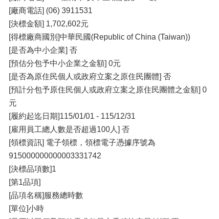
[廠商電話] (06) 3911531
[決標金額] 1,702,602元
[得標廠商國別]中華民國(Republic of China (Taiwan))
[是否為中小企業] 否
[預估分包予中小企業之金額] 0元
[是否為原住民個人或政府立案之原住民團體] 否
[預計分包予原住民個人或政府立案之原住民團體之金額] 0
元
[履約起迄日期]115/01/01 - 115/12/31
[雇用員工總人數是否超過100人] 否
[領標資訊] 電子領標，領標電子憑據序號為
915000000000003331742
[決標品項數]1
[第1品項]
[品項名稱]服務總時數
[單位]小時