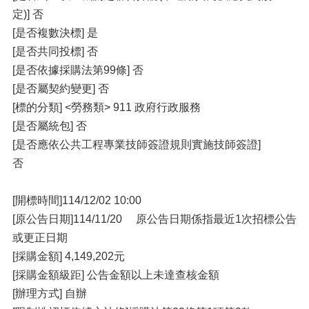
定)] 否
[是否複數決標] 是
[是否共同投標] 否
[是否依據採購法第99條] 否
[是否屬契約變更] 否
[標的分類] <勞務類> 911 政府行政服務
[是否屬統包] 否
[是否應依公共工程專業技師簽證規則實施技師簽證]
否
[開標時間]114/12/02 10:00
[原公告日期]114/11/20 原公告日期係指最近1次招標公告
或更正日期
[採購金額] 4,149,202元
[採購金額級距] 公告金額以上未達查核金額
[辦理方式] 自辦