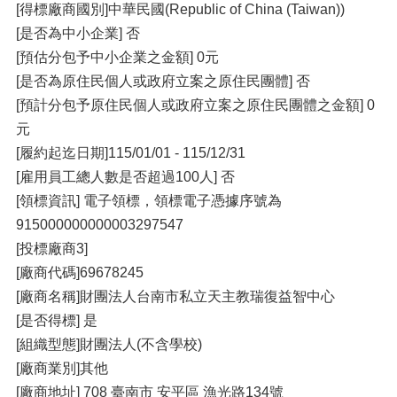
[得標廠商國別]中華民國(Republic of China (Taiwan))
[是否為中小企業] 否
[預估分包予中小企業之金額] 0元
[是否為原住民個人或政府立案之原住民團體] 否
[預計分包予原住民個人或政府立案之原住民團體之金額] 0
元
[履約起迄日期]115/01/01 - 115/12/31
[雇用員工總人數是否超過100人] 否
[領標資訊] 電子領標，領標電子憑據序號為
915000000000003297547
[投標廠商3]
[廠商代碼]69678245
[廠商名稱]財團法人台南市私立天主教瑞復益智中心
[是否得標] 是
[組織型態]財團法人(不含學校)
[廠商業別]其他
[廠商地址] 708 臺南市 安平區 漁光路134號