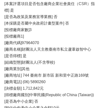
[本案評選項目是否包含廠商企業社會責任（CSR）指
標] 是
[是否為政策及業務宣導業務] 否
[本採購是否屬中央政府計畫型案件] 否
[投標廠商家數]3
[投標廠商1]
[廠商代碼]97964070
[廠商名稱]財團法人天主教臺南市私立蘆葦啟智中心
[是否得標] 是
[組織型態]財團法人(不含學校)
[廠商業別]其他
[廠商地址] 744 臺南市 新市區 新和里中正路169號
[廠商電話] (06) 5890260
[決標金額] 1,712,842元
[得標廠商國別]中華民國(Republic of China (Taiwan))
[是否為中小企業] 否
[預估分包予中小企業之金額] 0元