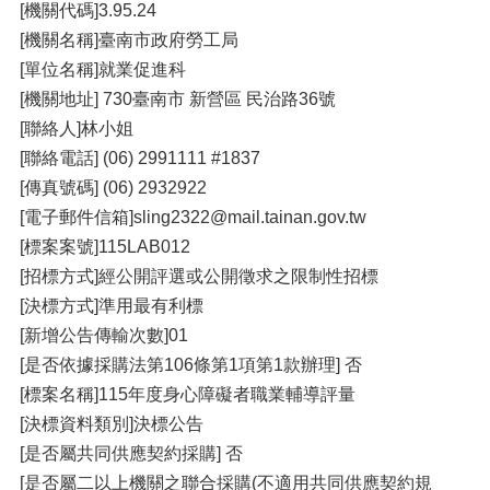
[機關代碼]3.95.24
[機關名稱]臺南市政府勞工局
[單位名稱]就業促進科
[機關地址] 730臺南市 新營區 民治路36號
[聯絡人]林小姐
[聯絡電話] (06) 2991111 #1837
[傳真號碼] (06) 2932922
[電子郵件信箱]sling2322@mail.tainan.gov.tw
[標案案號]115LAB012
[招標方式]經公開評選或公開徵求之限制性招標
[決標方式]準用最有利標
[新增公告傳輸次數]01
[是否依據採購法第106條第1項第1款辦理] 否
[標案名稱]115年度身心障礙者職業輔導評量
[決標資料類別]決標公告
[是否屬共同供應契約採購] 否
[是否屬二以上機關之聯合採購(不適用共同供應契約規