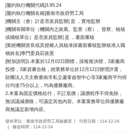
[履約執行機關代碼]3.95.24
[履約執行機關名稱]臺南市政府勞工局
[機關主（會）計是否派員監辦] 是 ，實地監辦
[機關有關單位（機關內之政風、監查（察）、督察、檢核
或稽核單位）是否派員監辦] 是 ，書面審核
[業經機關首長或其授權人員核准採書面審核監辦核准人職
稱姓名]專門委員莊政憲
[附加說明]1.本案於12月02日開標，採複複決標，3家廠商
投標，3家資審合格，經業務單位於12月12日辦理評選，
財團法人天主教臺南市私立蘆葦啟智中心等3家廠商平均得
分均達75分以上，均為優勝廠商。
2.本案為固定價格給付，不訂底價；議價程序不得免除，
無須議減價格，可議定其他內容。本案業務單位與優勝廠
商無議定新增內容。
發布單位：臺南市政府勞工局秘書室
刊登日期：114-12-24
修改時間：114-12-24