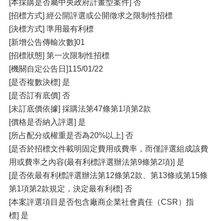
[本採購是否屬中央政府計畫型案件] 否
[招標方式] 經公開評選或公開徵求之限制性招標
[決標方式] 準用最有利標
[新增公告傳輸次數]01
[招標狀態] 第一次限制性招標
[機關自定公告日]115/01/22
[是否複數決標] 是
[是否訂有底價] 否
[未訂底價依據] 採購法第47條第1項第2款
[價格是否納入評選] 是
[所占配分或權重是否為20%以上] 否
[是否於招標文件載明固定費用或費率，而僅評選組成該費
用或費率之內容(最有利標評選辦法第9條第2項)] 是
[是否依最有利標評選辦法第12條第2款、第13條或第15條
第1項第2款規定，決定最有利標] 否
[本案評選項目是否包含廠商企業社會責任（CSR）指
標] 是