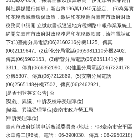
381萬6,480元，採購金額以預算最高「多元媒材飾品創作
與社群媒體行銷班」新台幣196萬1,040元認定。 (6)為落實
印花稅票減量環保政策，繳納印花稅應向臺南市政府財政
稅務局申請開 立繳款書或透過地方稅網路申報作業系統上
網開立臺南市政府財政稅務局印花稅繳款書，洽詢電話如
下:(1)臺南分局電話(06)2160216分機1125、傳真
(06)2119647。(2)新化分局電話(06)5981110分機2402、
傳真(06)5982153。(3)新營分局電話(06)6351141分機
3311、傳真(06)6352090。(4)佳里分局電話(06)7224178
分機5307、傳真(06)7212869。(5)安南分局電話
(06)2565148分機7502、傳真(06)2462921。
[是否刊登英文公告] 否
[疑義、異議、申訴及檢舉受理單位]
[疑義、異議受理單位]臺南市政府勞工局
[申訴受理單位]
臺南市政府採購申訴審議委員會-(地址：708臺南市安平區
永華路二段6號、電話：06-390l030、傳真：06-2950218)