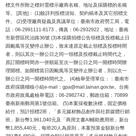
標文件所附之標封需標示廠商名稱、地址及採購標的名稱
等。 [其他]： (1)餘詳列投標須知、契約稿本及其它招標文
件。 (2)受理廠商疑義及異議單位：臺南市政府勞工局，電
話：06-2991111-8173，傳真：06-2932922，地址：臺南
市新營區民治路36號 (3)本採購招標公告領標及投標截止日
因颱風等災變停止辦公，致未達原定截止領標及投標時間
者，則以其次一辦公日之同一領標及投標截止時間代之，
原訂開標時間亦一併順延至次一辦公日之同一開標時間辦
理開標。如開標當日因颱風等災變停止辦公者，則以次一
辦公日之同一開標時間代之。 (4)檢舉受理單位：：臺南市
政府採購稽核小組e-mail：gpa@mail.tainan.gov.tw。台南
市政府政風處檢舉電話：06-2982742，郵政信箱：70899
臺南新南郵局第1號信箱。 (5)本案採複數決標，固定價格
給付，預計招標2班，「多元媒材飾品創作與社群媒體行銷
班」新台幣1,961,040元及「商用文書AI輔助應用班」新台
幣1,855,440元，每班20人為原則，本案預算金額新台幣