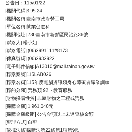
公告日：115/01/22
[機關代碼]3.95.24
[機關名稱]臺南市政府勞工局
[單位名稱]就業促進科
[機關地址] 730臺南市新營區民治路36號
[聯絡人] 楊小姐
[聯絡電話] (06)2991111#8173
[傳真號碼] (06)2932922
[電子郵件信箱]A13010@mail.tainan.gov.tw
[標案案號]115LAB026
[標案名稱]115年度電腦資訊類身心障礙者職業訓練
[標的分類] 勞務類 92 - 教育服務
[財物採購性質] 非屬財物之工程或勞務
[採購金額] 1,961,040元
[採購金額級距] 公告金額以上未達查核金額
[辦理方式] 自辦
[依據法條]採購法第22條第1項第9款