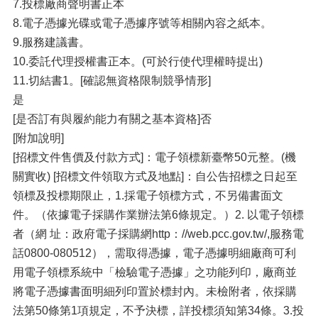
7.投標廠商聲明書正本
8.電子憑據光碟或電子憑據序號等相關內容之紙本。
9.服務建議書。
10.委託代理授權書正本。(可於行使代理權時提出)
11.切結書1。[確認無資格限制競爭情形]
是
[是否訂有與履約能力有關之基本資格]否
[附加說明]
[招標文件售價及付款方式]：電子領標新臺幣50元整。(機
關實收) [招標文件領取方式及地點]：自公告招標之日起至
領標及投標期限止，1.採電子領標方式，不另備書面文
件。（依據電子採購作業辦法第6條規定。）2. 以電子領標
者（網 址：政府電子採購網http：//web.pcc.gov.tw/,服務電
話0800-080512），需取得憑據，電子憑據明細廠商可利
用電子領標系統中「檢驗電子憑據」之功能列印，廠商並
將電子憑據書面明細列印置於標封內。未檢附者，依採購
法第50條第1項規定，不予決標，詳投標須知第34條。3.投