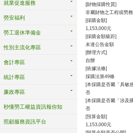
就業促進服務
[財物採購性質]
非屬財物之工程或勞務
勞安福利
[採購金額]
1,153,000元
勞工退休準備金
[採購金額級距]
未達公告金額
性別主流化專區
[辦理方式]
自辦
會計專區
[依據法條]
採購法第49條
統計專區
[本採購是否屬「具敏感
廉政專區
否
[本採購是否屬「涉及
秒懂勞工權益資訊報你知
否
[預算金額]
照顧服務資訊平台
1,153,000元
[預算金額是否公開]