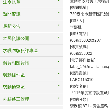
臺南市政府勞工局職訓
法令規章
[機關地址]
熱門資訊
730臺南市新營區民治
[聯絡人]
最新公告
李娜延
[聯絡電話]
本局資訊公開
(06)6330820#207
[傳真號碼]
求職防騙反詐專區
(06)6333022
[電子郵件信箱]
勞資相關資訊
labb_17@mail.tainan.
[標案案號]
勞動條件區
LABC115010
[標案名稱]
勞動檢查區
「115年度宣導設置
外籍移工管理
[標的分類]
勞務類 871 - 廣告服務