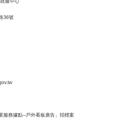
就服中心
路36號
gov.tw
就業服務據點─戶外看板廣告」招標案