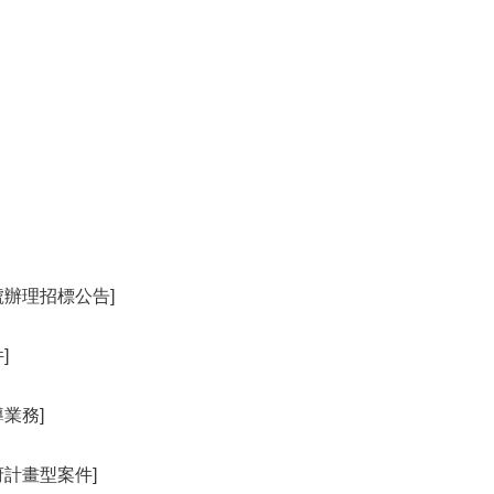
號辦理招標公告]
]
業務]
府計畫型案件]