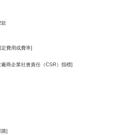
2款
固定費用或費率]
含廠商企業社會責任（CSR）指標]
購]