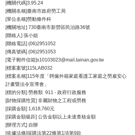
[機關代碼]3.95.24
[機關名稱]臺南市政府勞工局
[單位名稱]勞動條件科
[機關地址] 730臺南市新營區民治路36號
[聯絡人] 張小姐
[聯絡電話] (06)2951052
[傳真號碼] (06)2951053
[電子郵件信箱]s10103023@mail.tainan.gov.tw
[標案案號]115LAB032
[標案名稱]115年度「聘僱外籍家庭看護工家庭之勞雇安心
計畫暨法令宣導會」
[標的分類] 勞務類 911 - 政府行政服務
[財物採購性質] 非屬財物之工程或勞務
[採購金額] 1,618,760元
[採購金額級距] 公告金額以上未達查核金額
[辦理方式] 自辦
[依據法條]採購法第22條第1項第9款