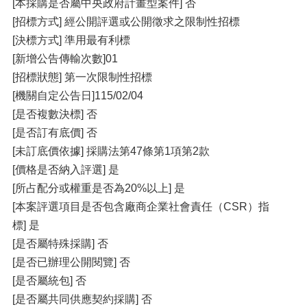
[本採購是否屬中央政府計畫型案件] 否
[招標方式] 經公開評選或公開徵求之限制性招標
[決標方式] 準用最有利標
[新增公告傳輸次數]01
[招標狀態] 第一次限制性招標
[機關自定公告日]115/02/04
[是否複數決標] 否
[是否訂有底價] 否
[未訂底價依據] 採購法第47條第1項第2款
[價格是否納入評選] 是
[所占配分或權重是否為20%以上] 是
[本案評選項目是否包含廠商企業社會責任（CSR）指
標] 是
[是否屬特殊採購] 否
[是否已辦理公開閱覽] 否
[是否屬統包] 否
[是否屬共同供應契約採購] 否