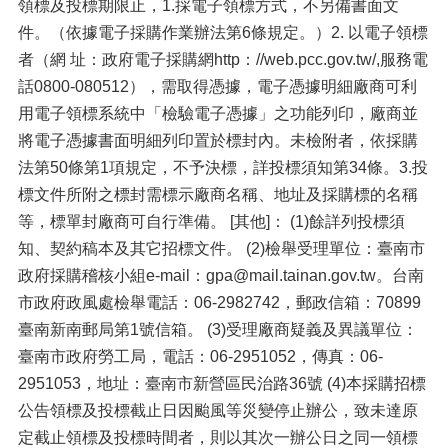
領標及投標期限止，1.採電子領標方式，不另備書面文
件。（依據電子採購作業辦法第6條規定。）2. 以電子領標
者（網 址：政府電子採購網http：//web.pcc.gov.tw/,服務電
話0800-080512），需取得憑據，電子憑據明細廠商可利
用電子領標系統中「檢驗電子憑據」之功能列印，廠商並
將電子憑據書面明細列印置於標封內。未檢附者，依採購
法第50條第1項規定，不予決標，詳投標須知第34條。3.投
標文件所附之標封需標示廠商名稱、地址及採購標的名稱
等，標單封廠商可自行準備。 [其他]： (1)餘詳列投標須
知、契約稿本及其它招標文件。 (2)檢舉受理單位：臺南市
政府採購稽核小組e-mail：gpa@mail.tainan.gov.tw。台南
市政府政風處檢舉電話：06-2982742，郵政信箱：70899
臺南新南郵局第1號信箱。 (3)受理廠商疑義及異議單位：
臺南市政府勞工局，電話：06-2951052，傳真：06-
2951053，地址：臺南市新營區民治路36號 (4)本採購招標
公告領標及投標截止日因颱風等災變停止辦公，致未達原
定截止領標及投標時間者，則以其次一辦公日之同一領標