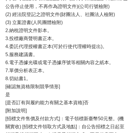
公告停止使用，不再作為證明文件)(公司行號檢附)
(2) 經法院登記之證明文件(財團法人、社團法人檢附)
(3) 立案證書(人民團體檢附)
2.納稅證明文件影本。
3.投標廠商聲明書正本。
4.委託代理授權書正本(可於行使代理權時提出)。
5.服務建議書。
6.電子憑據光碟或電子憑據序號等相關內容之紙本。
7.單價分析表正本。
8.切結書1。
[確認無資格限制競爭情形]
是
[是否訂有與履約能力有關之基本資格]否
[附加說明]
[招標文件售價及付款方式]：電子領標新臺幣50元整。(機
關實收) [招標文件領取方式及地點]：自公告招標之日起至