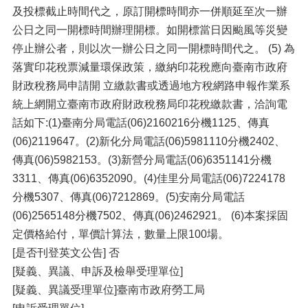
及投標截止時間代之，原訂開標時間亦一併順延至次一辦
公日之同一開標時間辦理開標。如開標當日因颱風等災變
停止辦公者，則以次一辦公日之同一開標時間代之。 (5) 為
落實印花稅票減量環保政策，繳納印花稅應向臺南市政府
財政稅務局申請開 立繳款書或透過地方稅網路申報作業系
統上網開立臺南市政府財政稅務局印花稅繳款書，洽詢電
話如下:(1)臺南分局電話(06)2160216分機1125、傳真
(06)2119647。(2)新化分局電話(06)5981110分機2402、
傳真(06)5982153。(3)新營分局電話(06)6351141分機
3311、傳真(06)6352090。(4)佳里分局電話(06)7224178
分機5307、傳真(06)7212869。(5)安南分局電話
(06)2565148分機7502、傳真(06)2462921。 (6)本案採固
定價格給付，單價計算法，數量上限100場。
[是否刊登英文公告] 否
[疑義、異議、申訴及檢舉受理單位]
[疑義、異議受理單位]臺南市政府勞工局