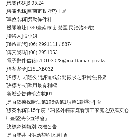
[機關代碼]3.95.24
[機關名稱]臺南市政府勞工局
[單位名稱]勞動條件科
[機關地址] 730臺南市 新營區 民治路36號
[聯絡人]張小姐
[聯絡電話] (06) 2991111 #8374
[傳真號碼] (06) 2951053
[電子郵件信箱]s10103023@mail.tainan.gov.tw
[標案案號]115LAB032
[招標方式]經公開評選或公開徵求之限制性招標
[決標方式]準用最有利標
[新增公告傳輸次數]01
[是否依據採購法第106條第1項第1款辦理] 否
[標案名稱]115年度「聘僱外籍家庭看護工家庭之勞雇安心
計畫暨法令宣導會」
[決標資料類別]決標公告
[是否屬共同供應契約採購] 否