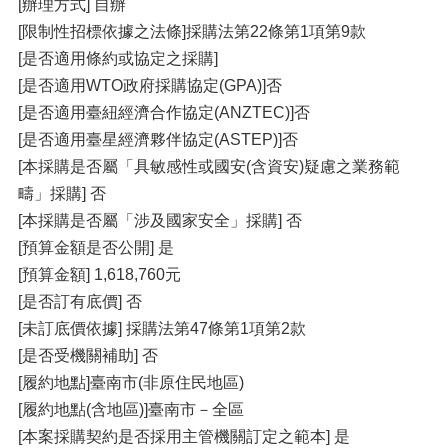
[辦理方式] 自辦
[限制性招標依據之法條]採購法第22條第1項第9款
[是否適用條約或協定之採購]
[是否適用WTO政府採購協定(GPA)]否
[是否適用臺紐經濟合作協定(ANZTEC)]否
[是否適用臺星經濟夥伴協定(ASTEP)]否
[本採購是否屬「具敏感性或國安(含資安)疑慮之業務範
疇」採購] 否
[本採購是否屬「涉及國家安全」採購] 否
[預算金額是否公開] 是
[預算金額] 1,618,760元
[是否訂有底價] 否
[未訂底價依據] 採購法第47條第1項第2款
[是否受機關補助] 否
[履約地點]臺南市(非原住民地區)
[履約地點(含地區)]臺南市－全區
[本案採購契約是否採用主管機關訂定之範本] 是