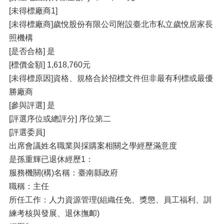
[未得標廠商1]
[未得標廠商]歲悅股份有限公司附設臺北市私立歲悅居家長
照機構
[是否合格] 是
[標價金額] 1,618,760元
[未得標原因]資格、規格合於招標文件但非最有利標或最優
勝廠商
[參與評選] 是
[評選序位或總評分] 序位第二
[評選委員]
出席會議姓名職業與採購案相關之學經歷滿意度
是孫重輝已退休經歷1：
服務機關(構)名稱：臺南縣政府
職稱：主任
所任工作：人力資源管理(組織任免、獎懲、員工福利、訓
練考核與發展、退休撫卹)