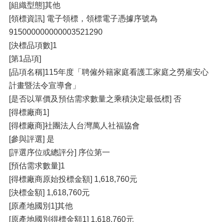
[組織型態]其他
[領標資訊] 電子領標，領標電子憑據序號為
915000000000003521290
[決標品項數]1
[第1品項]
[品項名稱]115年度「聘僱外籍家庭看護工家庭之勞雇安心
計畫暨法令宣導會」
[是否以單價及預估需求數量之乘積決定最低標] 否
[得標廠商1]
[得標廠商]社團法人台灣萬人社福協會
[參與評選] 是
[評選序位或總評分] 序位第一
[預估需求數量]1
[得標廠商原始投標金額] 1,618,760元
[決標金額] 1,618,760元
[原產地國別1]其他
[原產地國別得標金額1] 1,618,760元