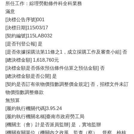
所任工作：綜理勞動條件科全科業務
滿意
[決標公告序號]001
[決標日期]115/03/17
[契約編號]115LAB032
[是否刊登公報] 是
[是否依據採購法第11條之1，成立採購工作及審查小組] 否
[總決標金額] 1,618,760元
[決標金額是否係依預估條件估算之預估金額] 否
[總決標金額是否公開] 是
[契約是否訂有依物價指數調整價金規定] 否，招標文件未訂
物價指數調整條款
無預算
[履約執行機關代碼]3.95.24
[履約執行機關名稱]臺南市政府勞工局
[機關主（會）計是否派員監辦] 是 ，實地監辦
[機關有關單位（機關內之政風、監查（察）、督察、檢核