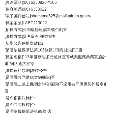
[聯絡電話](06) 6330820 #106
[傳真號碼](06) 6333022
[電子郵件信箱]shumeme625@mail.tainan.gov.tw
[標案案號]LABC113022
[招標方式]公開取得報價單或企劃書
[決標方式]參考最有利標精神
[新增公告傳輸次數]01
[是否依據採購法第106條第1項第1款辦理]否
[標案名稱]113年度辦理多元通路宣導就業服務業務實施計
畫-網路通路宣導
[決標資料類別]決標公告
[是否屬共同供應契約採購]否
[是否屬二以上機關之聯合採購(不適用共同供應契約規定)]
否
[是否複數決標]否
[是否共同投標]否
[是否依據採購法第99條]否