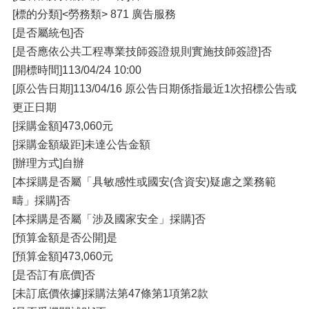
[標的分類]<勞務類> 871 廣告服務
[是否屬統包]否
[是否應依公共工程專業技師簽證規則實施技師簽證]否
[開標時間]113/04/24 10:00
[原公告日期]113/04/16 原公告日期係指最近1次招標公告或
更正日期
[採購金額]473,060元
[採購金額級距]未達公告金額
[辦理方式]自辦
[本採購是否屬「具敏感性或國安(含資安)疑慮之業務範
疇」採購]否
[本採購是否屬「涉及國家安全」採購]否
[預算金額是否公開]是
[預算金額]473,060元
[是否訂有底價]否
[未訂底價依據]採購法第47條第1項第2款