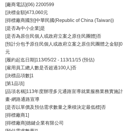
[廠商電話](06) 2200599
[決標金額]473,060元
[得標廠商國別]中華民國(Republic of China (Taiwan))
[是否為中小企業]是
[是否為原住民個人或政府立案之原住民團體]否
[預計分包予原住民個人或政府立案之原住民團體之金額]0
元
[履約起迄日期]113/05/22 - 113/11/15 (預估)
[雇用員工總人數是否超過100人]否
[決標品項數]1
[第1品項]
[品項名稱]113年度辦理多元通路宣導就業服務業務實施計
畫-網路通路宣導
[是否以單價及預估需求數量之乘積決定最低標]否
[得標廠商1]
[得標廠商]德鍵企業有限公司
[預估需求數量]1