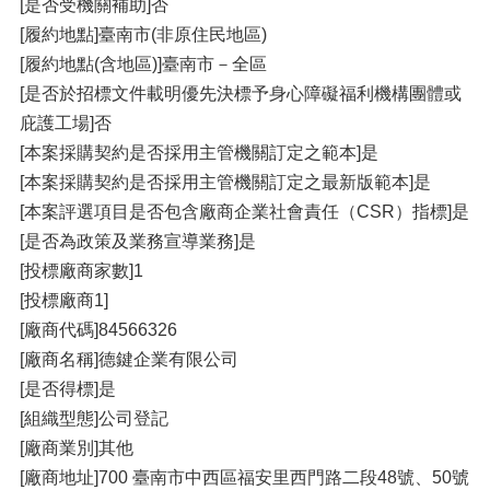
[是否受機關補助]否
[履約地點]臺南市(非原住民地區)
[履約地點(含地區)]臺南市－全區
[是否於招標文件載明優先決標予身心障礙福利機構團體或
庇護工場]否
[本案採購契約是否採用主管機關訂定之範本]是
[本案採購契約是否採用主管機關訂定之最新版範本]是
[本案評選項目是否包含廠商企業社會責任（CSR）指標]是
[是否為政策及業務宣導業務]是
[投標廠商家數]1
[投標廠商1]
[廠商代碼]84566326
[廠商名稱]德鍵企業有限公司
[是否得標]是
[組織型態]公司登記
[廠商業別]其他
[廠商地址]700 臺南市中西區福安里西門路二段48號、50號