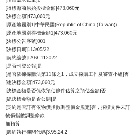
[得標廠商原始投標金額]473,060元
[決標金額]473,060元
[原產地國別1]中華民國(Republic of China (Taiwan))
[原產地國別得標金額1]473,060元
[決標公告序號]001
[決標日期]113/05/22
[契約編號]LABC113022
[是否刊登公報]是
[是否依據採購法第11條之1，成立採購工作及審查小組]否
[總決標金額]473,060元
[決標金額是否係依預估條件估算之預估金額]否
[總決標金額是否公開]是
[契約是否訂有依物價指數調整價金規定]否，招標文件未訂
物價指數調整條款
無預算
[履約執行機關代碼]3.95.24.2