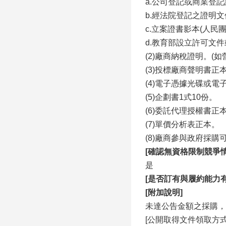
a.公司登記或商業登
b.經法院登記之證明文
c.立案證書影本(人民
d.教育部設立許可文
(2)廠商納稅證明。
(3)投標廠商聲明書正
(4)電子憑據光碟或
(5)企劃書1式10份。
(6)委託代理授權書正
(7)單價分析表正本。
(8)廠商參與政府採購
[
確認無資格限制競爭情
是
[
是否訂有與履約能力有
[
附加說明]
未達公告金額之採購，
[公開取得文件領取方