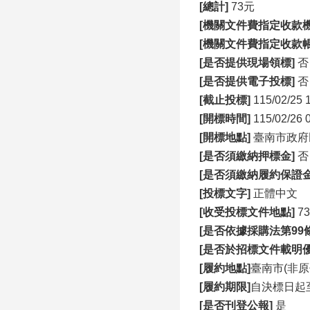
[
總計]
73元
[
機關文件費指定收款機
[
機關文件費指定收款帳
[
是否提供現場領標]
否
[
是否提供電子投標]
否
[
截止投標]
115/02/25 
[
開標時間]
115/02/26 
[
開標地點]
臺南市政府
[
是否須繳納押標金]
否
[
是否須繳納履約保證金
[
投標文字]
正體中文
[
收受投標文件地點]
7
[
是否依據採購法第99條
[
是否於招標文件載明
[
履約地點]
臺南市(非原
[
履約期限]
自決標日起至
[
是否刊登公報]
是