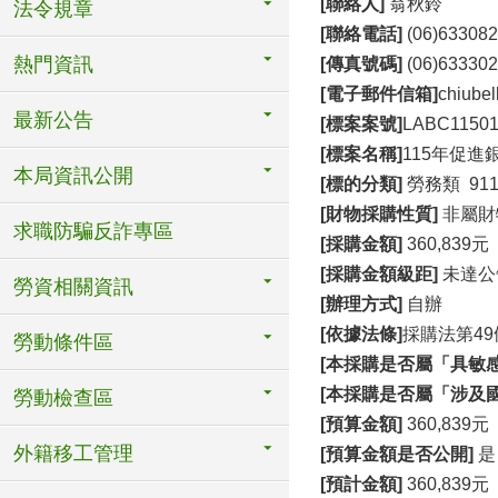
[
聯絡人]
翁秋鈴
法令規章
[
聯絡電話]
(06)63308
熱門資訊
[
傳真號碼]
(06)63330
[
電子郵件信箱]
chiubel
最新公告
[
標案案號]
LABC1150
[
標案名稱]
115年促
本局資訊公開
[
標的分類]
勞務類 911
[
財物採購性質]
非屬財
求職防騙反詐專區
[
採購金額]
360,839元
[
採購金額級距]
未達公
勞資相關資訊
[
辦理方式]
自辦
[
依據法條]
採購法第49
勞動條件區
[
本採購是否屬「具敏感
[
本採購是否屬「涉及國
勞動檢查區
[
預算金額]
360,839元
外籍移工管理
[
預算金額是否公開]
是
[
預計金額]
360,839元