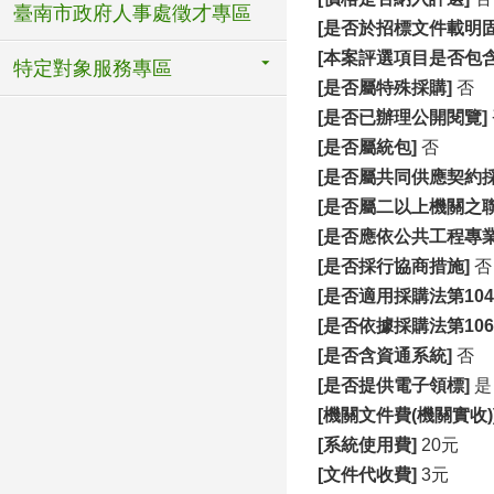
臺南市政府人事處徵才專區
[
是否於招標文件載明固
[
本案評選項目是否包含
特定對象服務專區
[
是否屬特殊採購]
否
[
是否已辦理公開閱覽]
[
是否屬統包]
否
[
是否屬共同供應契約採
[
是否屬二以上機關之聯
[
是否應依公共工程專
[
是否採行協商措施]
否
[
是否適用採購法第104
[
是否依據採購法第106
[
是否含資通系統]
否
[
是否提供電子領標]
是
[
機關文件費(機關實收)
[
系統使用費]
20元
[
文件代收費]
3元