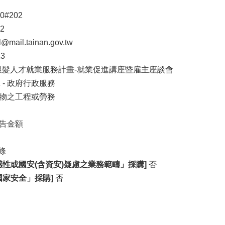
20#202
22
l@mail.tainan.gov.tw
13
進銀髮人才就業服務計畫-就業促進講座暨雇主座談會
 - 政府行政服務
物之工程或勞務
告金額
條
性或國安(含資安)疑慮之業務範疇」採購]
否
家安全」採購]
否