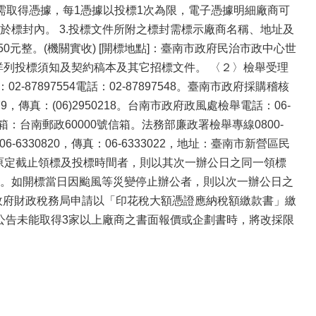
80512），需取得憑據，每1憑據以投標1次為限，電子憑據明細廠商可
標封內。 3.投標文件所附之標封需標示廠商名稱、地址及
0元整。(機關實收) [開標地點]：臺南市政府民治市政中心世
〉餘詳列投標須知及契約稿本及其它招標文件。 〈２〉檢舉受理
7897554電話：02-87897548。臺南市政府採購稽核
94579，傳真：(06)2950218。台南市政府政風處檢舉電話：06-
信箱：台南郵政60000號信箱。法務部廉政署檢舉專線0800-
6330820，傳真：06-6333022，地址：臺南市新營區民
達原定截止領標及投標時間者，則以其次一辦公日之同一領標
。如開標當日因颱風等災變停止辦公者，則以次一辦公日之
政府財政稅務局申請以「印花稅大額憑證應納稅額繳款書」繳
公告未能取得3家以上廠商之書面報價或企劃書時，將改採限