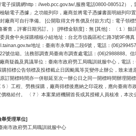
採購網http：//web.pcc.gov.tw/,服務電話0800-0
檢驗電子憑據」之功能列印，廠商並將電子憑據書面明細列印置於
廠商可自行準備。 [公開取得文件售價及付款方式]：電子領標5
審查，評審日期另訂。） [押標金額度]：無 [其他]： 〈１
員會中央採購稽核小組地址：台北市信義區松仁路3號9F傳真：02-8
ail.tainan.gov.tw地址：臺南市永華路二段6號，電話：(06)29
第22號信箱。法務部調查局臺南市調查處電話：(06)2988888。
受理廠商疑義及異議單位：臺南市政府勞工局職訓就服中心，電話：06-
本採購招標公告領標及投標截止日因颱風等災變停止辦公，致未
原訂開標時間亦一併順延至次一辦公日之同一開標時間辦理開標
〈５〉工程、勞務採購，廠商得標後應納之印花稅，應向臺南市
定價格給付。 〈７〉本案業經機關首長或其授權人員核准，本次
舉受理單位]
臺南市政府勞工局職訓就服中心