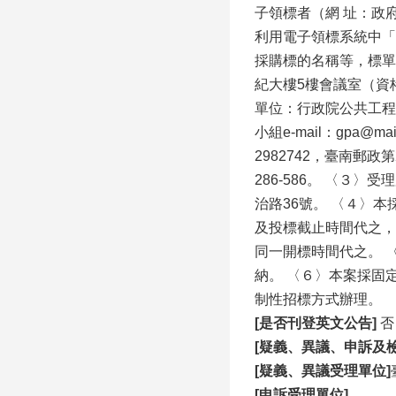
子領標者（網 址：政府電子
利用電子領標系統中「
採購標的名稱等，標單封
紀大樓5樓會議室（資格
單位：行政院公共工程委
小組e-mail：gpa@m
2982742，臺南郵政
286-586。 〈３〉
治路36號。 〈４〉
及投標截止時間代之，
同一開標時間代之。 
納。 〈６〉本案採固
制性招標方式辦理。
[
是否刊登英文公告]
否
[
疑義、異議、申訴及檢
[
疑義、異議受理單位]
[
申訴受理單位]