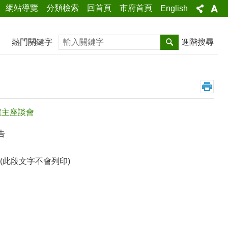
網站導覽
分類檢索
回首頁
市府首頁
English
搜尋
熱門關鍵字
進階搜尋
暨雇主座談會
告
此段文字不會列印)