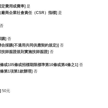
定費用或費率]
是
廠商企業社會責任（CSR）指標]
是
否
購]
否
合採購(不適用共同供應契約規定)]
否
業技師簽證規則實施技師簽證]
否
條或105條或招標期限標準第10條或第4條之1]
否
條第1項第1款辦理]
否
]
50元