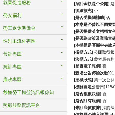
就業促進服務
[
預計金額是否公開]
是
[
後續擴充]
否
勞安福利
[
是否受機關補助]
否
[
本案是否曾以不同案號
勞工退休準備金
[
是否提供英文招標文件
[
是否為政策及業務宣導
性別主流化專區
[
本採購是否屬中央政府
[
招標方式]
公開取得報
會計專區
[
決標方式]
參考最有利
[
是否電子報價]
否
統計專區
[
新增公告傳輸次數]
01
廉政專區
[
招標狀態]
第一次公開
[
機關自定公告日]
115/
秒懂勞工權益資訊報你知
[
是否複數決標]
否
[
是否訂有底價]
否
照顧服務資訊平台
[
未訂底價依據]
採購法
[
價格是否納入評選]
否