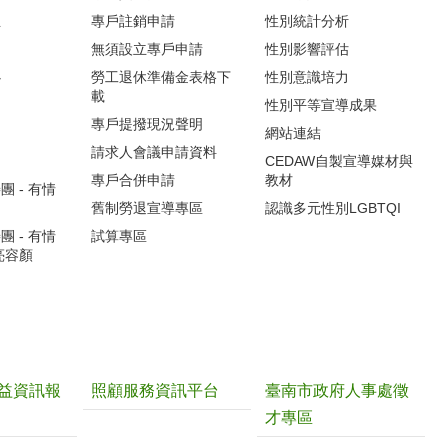
生
專戶註銷申請
性別統計分析
無須設立專戶申請
性別影響評估
心
勞工退休準備金表格下
性別意識培力
載
性別平等宣導成果
專戶提撥現況聲明
網站連結
請求人會議申請資料
CEDAW自製宣導媒材與
專戶合併申請
教材
 - 有情
舊制勞退宣導專區
認識多元性別LGBTQI
 - 有情
試算專區
亮容顏
益資訊報
照顧服務資訊平台
臺南市政府人事處徵
才專區