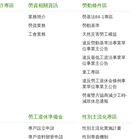
詐專區
勞資相關資訊
勞動條件區
業務簡介
勞基法84-1專區
勞資業務
勞動基準
工會業務
天然災害勞工權益
違反勞動基準法事業單
位事業主公告
違反最低工資法事業單
位事業主公告
童工專區
違反勞工退休金條例事
業單位事業主公告
勞雇雙方協商減少工時-
減班休息通報
勞工退休準備金
性別主流化專區
專戶設立申請
性別主流化實施計畫
專戶資料變更申請
性別專責機制