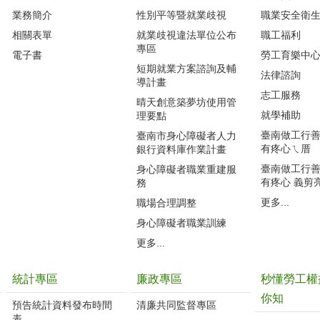
業務簡介
性別平等暨就業歧視
職業安全衛
相關表單
就業歧視違法單位公布
職工福利
專區
電子書
勞工育樂中
短期就業方案諮詢及輔
法律諮詢
導計畫
志工服務
晴天創意築夢坊使用管
就學補助
理要點
臺南做工行善團
臺南市身心障礙者人力
有疼心ㄟ厝
銀行資料庫作業計畫
臺南做工行善團
身心障礙者職業重建服
有疼心 義剪
務
更多...
職場合理調整
身心障礙者職業訓練
更多...
統計專區
廉政專區
秒懂勞工權
你知
預告統計資料發布時間
清廉共同監督專區
表