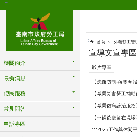
:::
跳到主要內容區塊
:::
首頁
外籍移工管
宣導文宣專區
:::
機關簡介
影片專區
最新消息
【洗錢防制-海關海報
便民服務
【職業災害勞工補助
【職業傷病診治服務】
常見問答
【車禍後應留在現場
申訴專區
***2025工作與休閒平