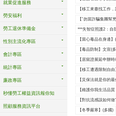
就業促進服務
【移工來臺找工作，
勞安福利
【"勿當詐騙集團幫兇
勞工退休準備金
***失智症照護2：自
【當心毒品在身邊】(
性別主流化專區
【毒品防制】文宣(多
會計專區
【居留證展延申辦時程
統計專區
【移工遭遇限制自由】
【災保法就是你的最佳
廉政專區
【維護你我生活品質 
秒懂勞工權益資訊報你知
【對抗流感該如何做?
照顧服務資訊平台
【冬季嚴寒】(多國)