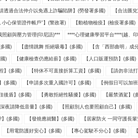
請透過合法仲介以免遇上詐騙陷阱】(勞發署多國)
【合法匯兌
 小心保管證件帳戶"】(警政署)
【動植物檢疫】(檢疫署多國)
我照顧與壓力管理(印尼語)***
****心理健康學習平台****(越、印
多國)
【盡情跳舞 拒絕吸毒】(多國)
【含「西部曲明」成分
國)
【健康檢查仍應給薪】(多國)
【人口販運預防】(多國)
】(多國)
【特休不可直接折算工資】(多國)
【請勿非法打
(多國)
【申請多次重入國許可】(多國)
【例假日可以加班
後盾】(多國)
【勇敢拒絕性騷擾】(多國)
【嚴禁酒駕】(多
深夜請降低音量】(多國)
【照顧別人也要照顧自己】(多國)
】(多國)
【發燒應就醫】(多國)
【居家防火 一同守護長輩
【用電防護好安心】(多國)
【專心駕駛不分心】(多國)