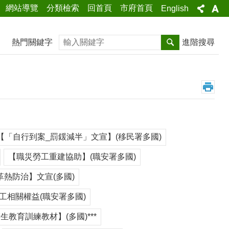
網站導覽
分類檢索
回首頁
市府首頁
English
搜尋
熱門關鍵字
進階搜尋
【「自行到案_罰鍰減半」文宣】(移民署多國)
【職災勞工重建協助】(職安署多國)
革熱防治】文宣(多國)
工相關權益(職安署多國)
衛生教育訓練教材】(多國)***