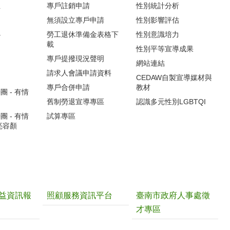
生
專戶註銷申請
性別統計分析
無須設立專戶申請
性別影響評估
心
勞工退休準備金表格下
性別意識培力
載
性別平等宣導成果
專戶提撥現況聲明
網站連結
請求人會議申請資料
CEDAW自製宣導媒材與
專戶合併申請
教材
 - 有情
舊制勞退宣導專區
認識多元性別LGBTQI
 - 有情
試算專區
亮容顏
益資訊報
照顧服務資訊平台
臺南市政府人事處徵
才專區