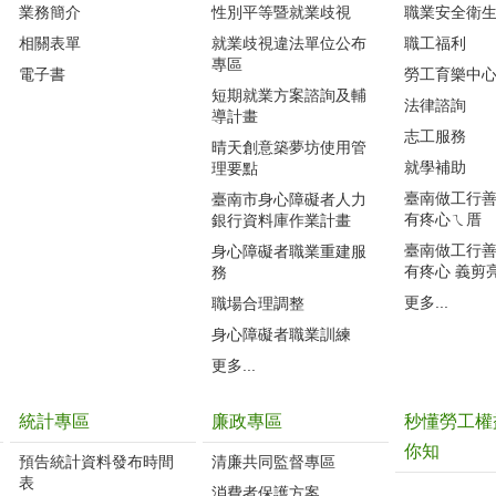
業務簡介
性別平等暨就業歧視
職業安全衛
相關表單
就業歧視違法單位公布
職工福利
專區
電子書
勞工育樂中
短期就業方案諮詢及輔
法律諮詢
導計畫
志工服務
晴天創意築夢坊使用管
就學補助
理要點
臺南做工行善團
臺南市身心障礙者人力
有疼心ㄟ厝
銀行資料庫作業計畫
臺南做工行善團
身心障礙者職業重建服
有疼心 義剪
務
更多...
職場合理調整
身心障礙者職業訓練
更多...
統計專區
廉政專區
秒懂勞工權
你知
預告統計資料發布時間
清廉共同監督專區
表
消費者保護方案