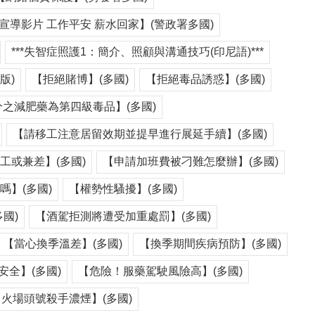
宣導影片 工作平安 薪水回家】(警政署多國)
***失智症照護1：簡介、照顧與溝通技巧(印尼語)***
版)
【拒絕賭博】(多國)
【拒絕毒品誘惑】(多國)
之減肥藥為第四級毒品】(多國)
【請移工注意居留效期並提早進行展延手續】(多國)
工或兼差】(多國)
【申請加班費被刁難怎麼辦】(多國)
嗎】(多國)
【權勢性騷擾】(多國)
國)
【酒駕拒測將遭受加重處罰】(多國)
【當心換季溫差】(多國)
【換季期間疾病預防】(多國)
安全】(多國)
【危險！服藥駕駛風險高】(多國)
【火場頭號殺手濃煙】(多國)