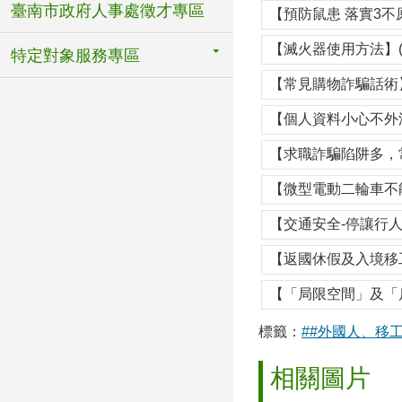
臺南市政府人事處徵才專區
【預防鼠患 落實3不
【滅火器使用方法】(
特定對象服務專區
【常見購物詐騙話術】
【個人資料小心不外洩
【求職詐騙陷阱多，
【微型電動二輪車不能
【交通安全-停讓行人
【返國休假及入境移
【「局限空間」及「
標籤：
##外國人、移
相關圖片