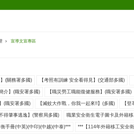
理
宣導文宣專區
】(關務署多國)
【考照有訓練 安全看得見】(交通部多國)
簡介】(職安署多國)
【職災勞工職能復健服務】(職安署多國)
(職安署多國)
【滅蚊大作戰，你我一起來!!】(多國)
【登
不得肇事逃逸】(警察局多國)
職業安全衛生電子圖卡及外籍移
衡手冊(中英)(中印)(中越)(中泰)***
***【114年外籍移工安全