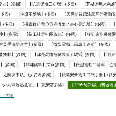
原則】(多國)
【抗震保命三步驟】(多國)
【瓦斯漏氣緊急處理
多國)
【垃圾不落地】(多國)
【天災前後應注意戶外活動安全
(多國)
【投資群組帶你買虛擬幣？當心是詐騙】(多國)
【
】(多國)
【招工社群社團資訊】(多國)
【收到逾期繳費通
常見手法要注意】(多國)
【微型電動二輪車上路前】(多國)
雙載】(多國)
【你是馬路危險製造者嗎?】(多國)
【守護
】(多國)
【非洲豬瘟】文宣(多國)
【微型電動二輪車，也需
工之防疫事項】(疾管署多國)
【職業安全衛生口袋手冊】(職安
戶外高氣溫熱危害」】(職安署多國)
【1955防詐騙】(勞發署
工、防詐