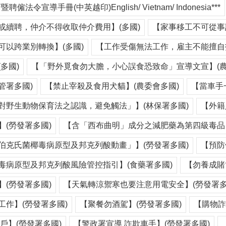
聘僱法令宣導手冊(中英越印)English/ Vietnam/ Indonesia***
或續聘，仲介不得收取仲介費用】(多國)
【家事移工不可從事
可以跨業別轉換】(多國)
【工作受傷無法工作，雇主不能擅自扣
多國)
【「野外覓食勿大膽，小心誤食恐致命」宣導文宣】(農
管署多國)
【禁止宰殺及食用犬貓】(農委會多國)
【當車手
對野生動物保育法之認識，避免觸法」】(林保署多國)
【外籍
(勞發署多國)
【含「西布曲明」成分之減肥藥為第四級毒品】
伯克氏菌椰毒病原型及邦克列酸動畫」】(勞發署多國)
【預防
毒病原型及邦克列酸風險管控指引】(食藥署多國)
【勿養成賭
(勞發署多國)
【天氣轉涼禦寒也要注意用電安全】(勞發署多
工作】(勞發署多國)
【聚餐勿酒駕】(勞發署多國)
【購物詐
戶】(勞發署多國)
【警政署宣導 詐欺車手】(勞發署多國)