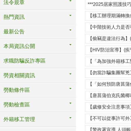
法令規章
***2025居家照護技巧暨
【移工辦理期滿轉換
熱門資訊
【中階技術人力是否
最新公告
【偷竊是違法行為】(
本局資訊公開
【HIV防治宣導】(疾
求職防騙反詐專區
【「為加強外籍移工
【勿當詐騙集團幫兇】
勞資相關資訊
【「如何預防唐菖蒲
勞動條件區
【唐菖蒲伯克氏菌椰
勞動檢查區
【歲修安全注意事項】
【不可以從事許可外
外籍移工管理
【警政署宣導 人頭帳