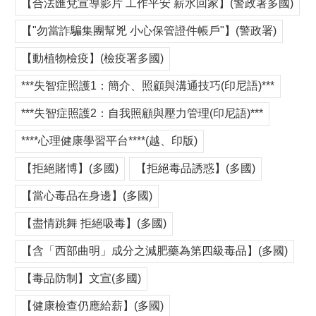
【合法匯兌宣導影片 工作平安 薪水回家】(警政署多國)
【"勿當詐騙集團幫兇 小心保管證件帳戶"】(警政署)
【動植物檢疫】(檢疫署多國)
***失智症照護1：簡介、照顧與溝通技巧(印尼語)***
***失智症照護2：自我照顧與壓力管理(印尼語)***
****心理健康學習平台****(越、印版)
【拒絕賭博】(多國)
【拒絕毒品誘惑】(多國)
【當心毒品在身邊】(多國)
【盡情跳舞 拒絕吸毒】(多國)
【含「西部曲明」成分之減肥藥為第四級毒品】(多國)
【毒品防制】文宣(多國)
【健康檢查仍應給薪】(多國)