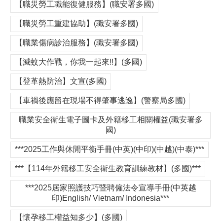
【職災勞工職能復健服務】(職安署多國)
【職災勞工重建協助】(職安署多國)
【職業傷病診治服務】(職安署多國)
【滅蚊大作戰，你我一起來!!】(多國)
【登革熱防治】文宣(多國)
【車禍後應留在現場不得肇事逃逸】(警察局多國)
職業安全衛生電子圖卡及外籍移工相關權益(職安署多
國)
***2025工作與休閒平衡手冊(中英)(中印)(中越)(中泰)***
***【114年外籍移工安全衛生教育訓練教材】(多國)***
***2025居家照護技巧暨聘僱法令宣導手冊(中英越
印)English/ Vietnam/ Indonesia***
【懷孕移工權益知多少】(多國)