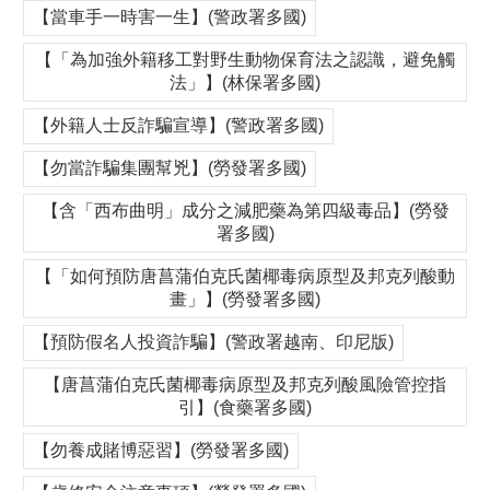
【當車手一時害一生】(警政署多國)
【「為加強外籍移工對野生動物保育法之認識，避免觸
法」】(林保署多國)
【外籍人士反詐騙宣導】(警政署多國)
【勿當詐騙集團幫兇】(勞發署多國)
【含「西布曲明」成分之減肥藥為第四級毒品】(勞發
署多國)
【「如何預防唐菖蒲伯克氏菌椰毒病原型及邦克列酸動
畫」】(勞發署多國)
【預防假名人投資詐騙】(警政署越南、印尼版)
【唐菖蒲伯克氏菌椰毒病原型及邦克列酸風險管控指
引】(食藥署多國)
【勿養成賭博惡習】(勞發署多國)