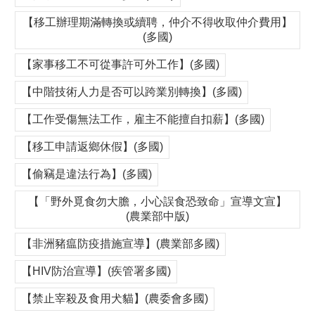
【移工辦理期滿轉換或續聘，仲介不得收取仲介費用】
(多國)
【家事移工不可從事許可外工作】(多國)
【中階技術人力是否可以跨業別轉換】(多國)
【工作受傷無法工作，雇主不能擅自扣薪】(多國)
【移工申請返鄉休假】(多國)
【偷竊是違法行為】(多國)
【「野外覓食勿大膽，小心誤食恐致命」宣導文宣】
(農業部中版)
【非洲豬瘟防疫措施宣導】(農業部多國)
【HIV防治宣導】(疾管署多國)
【禁止宰殺及食用犬貓】(農委會多國)