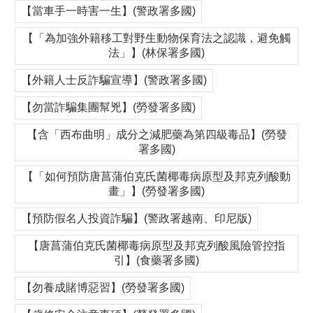
【當車手一時害一生】(警政署多國)
【「為加強外籍移工對野生動物保育法之認識，避免觸
法」】(林保署多國)
【外籍人士反詐騙宣導】(警政署多國)
【勿當詐騙集團幫兇】(勞發署多國)
【含「西布曲明」成分之減肥藥為第四級毒品】(勞發
署多國)
【「如何預防唐菖蒲伯克氏菌椰毒病原型及邦克列酸動
畫」】(勞發署多國)
【預防假名人投資詐騙】(警政署越南、印尼版)
【唐菖蒲伯克氏菌椰毒病原型及邦克列酸風險管控指
引】(食藥署多國)
【勿養成賭博惡習】(勞發署多國)