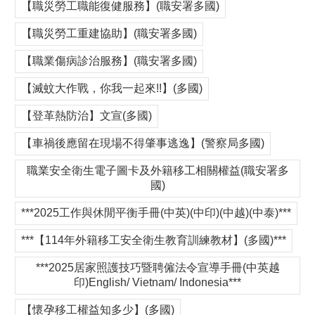
【職災勞工職能復健服務】(職安署多國)
【職災勞工重建協助】(職安署多國)
【職業傷病診治服務】(職安署多國)
【滅蚊大作戰，你我一起來!!】(多國)
【登革熱防治】文宣(多國)
【車禍後應留在現場不得肇事逃逸】(警察局多國)
職業安全衛生電子圖卡及外籍移工相關權益(職安署多
國)
***2025工作與休閒平衡手冊(中英)(中印)(中越)(中泰)***
***【114年外籍移工安全衛生教育訓練教材】(多國)***
***2025居家照護技巧暨聘僱法令宣導手冊(中英越
印)English/ Vietnam/ Indonesia***
【懷孕移工權益知多少】(多國)