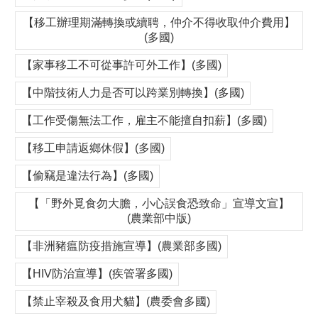
【移工辦理期滿轉換或續聘，仲介不得收取仲介費用】
(多國)
【家事移工不可從事許可外工作】(多國)
【中階技術人力是否可以跨業別轉換】(多國)
【工作受傷無法工作，雇主不能擅自扣薪】(多國)
【移工申請返鄉休假】(多國)
【偷竊是違法行為】(多國)
【「野外覓食勿大膽，小心誤食恐致命」宣導文宣】
(農業部中版)
【非洲豬瘟防疫措施宣導】(農業部多國)
【HIV防治宣導】(疾管署多國)
【禁止宰殺及食用犬貓】(農委會多國)