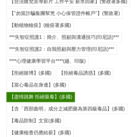
【合法匯兌宣導影片 工作平安 薪水回家】(警政署多國)
【"勿當詐騙集團幫兇 小心保管證件帳戶"】(警政署)
【動植物檢疫】(檢疫署多國)
***失智症照護1：簡介、照顧與溝通技巧(印尼語)***
***失智症照護2：自我照顧與壓力管理(印尼語)***
****心理健康學習平台****(越、印版)
【拒絕賭博】(多國)
【拒絕毒品誘惑】(多國)
【當心毒品在身邊】(多國)
【盡情跳舞 拒絕吸毒】(多國)
【含「西部曲明」成分之減肥藥為第四級毒品】(多國)
【毒品防制】文宣(多國)
【健康檢查仍應給薪】(多國)