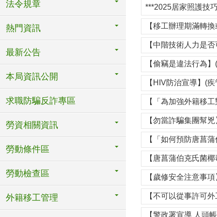
法令規章
***2025居家照護技巧暨
【移工辦理期滿轉換
熱門資訊
【中階技術人力是否
最新公告
【偷竊是違法行為】(
本局資訊公開
【HIV防治宣導】(疾
求職防騙反詐專區
【「為加強外籍移工
【勿當詐騙集團幫兇】
勞資相關資訊
【「如何預防唐菖蒲
勞動條件區
【唐菖蒲伯克氏菌椰
勞動檢查區
【歲修安全注意事項】
【不可以從事許可外
外籍移工管理
【警政署宣導 人頭帳