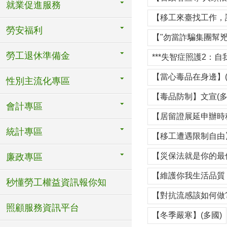
就業促進服務
【移工來臺找工作，
勞安福利
【"勿當詐騙集團幫兇
勞工退休準備金
***失智症照護2：自
【當心毒品在身邊】(
性別主流化專區
【毒品防制】文宣(多
會計專區
【居留證展延申辦時程
統計專區
【移工遭遇限制自由】
【災保法就是你的最佳
廉政專區
【維護你我生活品質 
秒懂勞工權益資訊報你知
【對抗流感該如何做?
照顧服務資訊平台
【冬季嚴寒】(多國)