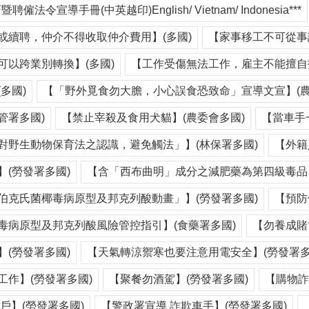
聘僱法令宣導手冊(中英越印)English/ Vietnam/ Indonesia***
或續聘，仲介不得收取仲介費用】(多國)
【家事移工不可從事
可以跨業別轉換】(多國)
【工作受傷無法工作，雇主不能擅自扣
多國)
【「野外覓食勿大膽，小心誤食恐致命」宣導文宣】(農
管署多國)
【禁止宰殺及食用犬貓】(農委會多國)
【當車手
對野生動物保育法之認識，避免觸法」】(林保署多國)
【外籍
(勞發署多國)
【含「西布曲明」成分之減肥藥為第四級毒品】
伯克氏菌椰毒病原型及邦克列酸動畫」】(勞發署多國)
【預防
毒病原型及邦克列酸風險管控指引】(食藥署多國)
【勿養成賭
(勞發署多國)
【天氣轉涼禦寒也要注意用電安全】(勞發署多
工作】(勞發署多國)
【聚餐勿酒駕】(勞發署多國)
【購物詐
戶】(勞發署多國)
【警政署宣導 詐欺車手】(勞發署多國)