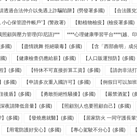
請透過合法仲介以免遇上詐騙陷阱】(勞發署多國)
【合法匯兌
 小心保管證件帳戶"】(警政署)
【動植物檢疫】(檢疫署多國)
我照顧與壓力管理(印尼語)***
****心理健康學習平台****(越、印
多國)
【盡情跳舞 拒絕吸毒】(多國)
【含「西部曲明」成分
國)
【健康檢查仍應給薪】(多國)
【人口販運預防】(多國)
】(多國)
【特休不可直接折算工資】(多國)
【請勿非法打
(多國)
【申請多次重入國許可】(多國)
【例假日可以加班
後盾】(多國)
【勇敢拒絕性騷擾】(多國)
【嚴禁酒駕】(多
深夜請降低音量】(多國)
【照顧別人也要照顧自己】(多國)
】(多國)
【發燒應就醫】(多國)
【居家防火 一同守護長輩
【用電防護好安心】(多國)
【專心駕駛不分心】(多國)