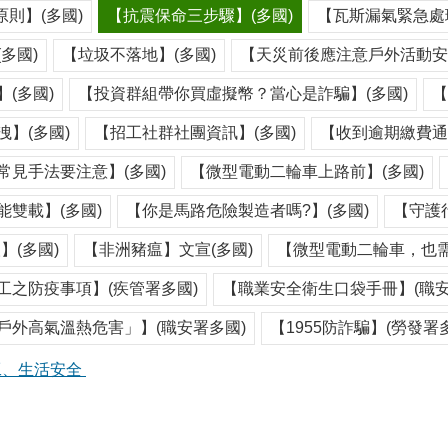
原則】(多國)
【抗震保命三步驟】(多國)
【瓦斯漏氣緊急處理
多國)
【垃圾不落地】(多國)
【天災前後應注意戶外活動安全
(多國)
【投資群組帶你買虛擬幣？當心是詐騙】(多國)
【
】(多國)
【招工社群社團資訊】(多國)
【收到逾期繳費通
常見手法要注意】(多國)
【微型電動二輪車上路前】(多國)
雙載】(多國)
【你是馬路危險製造者嗎?】(多國)
【守護
】(多國)
【非洲豬瘟】文宣(多國)
【微型電動二輪車，也需
工之防疫事項】(疾管署多國)
【職業安全衛生口袋手冊】(職安
戶外高氣溫熱危害」】(職安署多國)
【1955防詐騙】(勞發署
工、生活安全