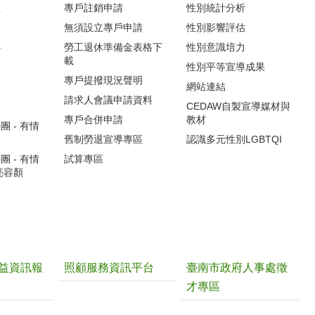
生
專戶註銷申請
性別統計分析
無須設立專戶申請
性別影響評估
心
勞工退休準備金表格下
性別意識培力
載
性別平等宣導成果
專戶提撥現況聲明
網站連結
請求人會議申請資料
CEDAW自製宣導媒材與
專戶合併申請
教材
 - 有情
舊制勞退宣導專區
認識多元性別LGBTQI
 - 有情
試算專區
亮容顏
益資訊報
照顧服務資訊平台
臺南市政府人事處徵
才專區