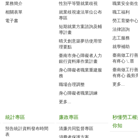
業務簡介
性別平等暨就業歧視
職業安全衛
相關表單
就業歧視違法單位公布
職工福利
專區
電子書
勞工育樂中
短期就業方案諮詢及輔
法律諮詢
導計畫
志工服務
晴天創意築夢坊使用管
就學補助
理要點
臺南做工行善團
臺南市身心障礙者人力
有疼心ㄟ厝
銀行資料庫作業計畫
臺南做工行善團
身心障礙者職業重建服
有疼心 義剪
務
更多...
職場合理調整
身心障礙者職業訓練
更多...
統計專區
廉政專區
秒懂勞工權
你知
預告統計資料發布時間
清廉共同監督專區
表
消費者保護方案