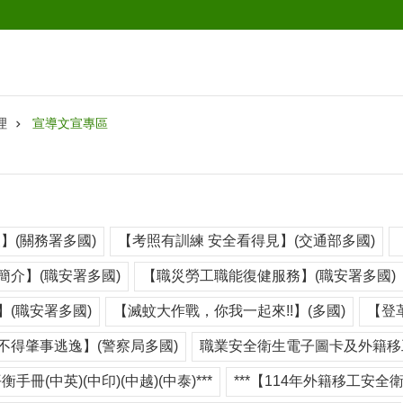
理
宣導文宣專區
】(關務署多國)
【考照有訓練 安全看得見】(交通部多國)
簡介】(職安署多國)
【職災勞工職能復健服務】(職安署多國)
(職安署多國)
【滅蚊大作戰，你我一起來!!】(多國)
【登
不得肇事逃逸】(警察局多國)
職業安全衛生電子圖卡及外籍移
衡手冊(中英)(中印)(中越)(中泰)***
***【114年外籍移工安全