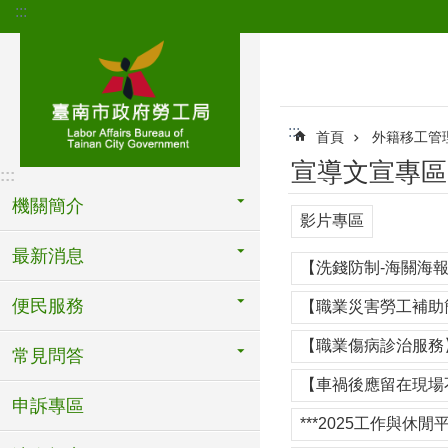
:::
跳到主要內容區塊
:::
首頁
外籍移工管
宣導文宣專區
:::
機關簡介
影片專區
最新消息
【洗錢防制-海關海報
便民服務
【職業災害勞工補助
【職業傷病診治服務】
常見問答
【車禍後應留在現場
申訴專區
***2025工作與休閒平