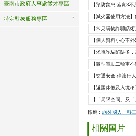
臺南市政府人事處徵才專區
【預防鼠患 落實3不
【滅火器使用方法】(
特定對象服務專區
【常見購物詐騙話術】
【個人資料小心不外洩
【求職詐騙陷阱多，
【微型電動二輪車不能
【交通安全-停讓行人
【返國休假及入境移
【「局限空間」及「
標籤：
##外國人、移
相關圖片