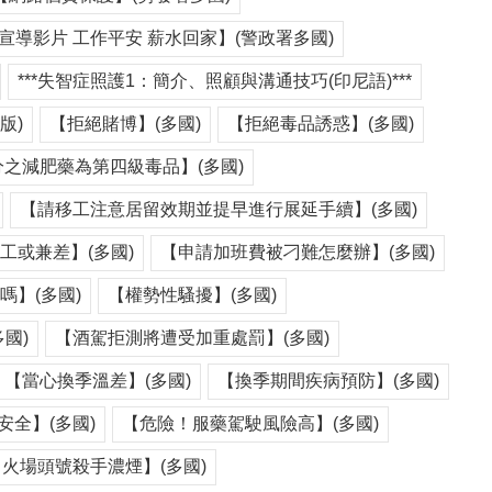
宣導影片 工作平安 薪水回家】(警政署多國)
***失智症照護1：簡介、照顧與溝通技巧(印尼語)***
版)
【拒絕賭博】(多國)
【拒絕毒品誘惑】(多國)
之減肥藥為第四級毒品】(多國)
【請移工注意居留效期並提早進行展延手續】(多國)
工或兼差】(多國)
【申請加班費被刁難怎麼辦】(多國)
嗎】(多國)
【權勢性騷擾】(多國)
國)
【酒駕拒測將遭受加重處罰】(多國)
【當心換季溫差】(多國)
【換季期間疾病預防】(多國)
安全】(多國)
【危險！服藥駕駛風險高】(多國)
【火場頭號殺手濃煙】(多國)