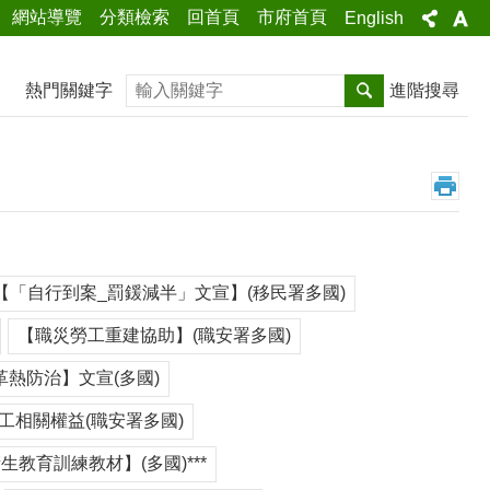
網站導覽
分類檢索
回首頁
市府首頁
English
搜尋
熱門關鍵字
進階搜尋
【「自行到案_罰鍰減半」文宣】(移民署多國)
【職災勞工重建協助】(職安署多國)
革熱防治】文宣(多國)
工相關權益(職安署多國)
衛生教育訓練教材】(多國)***