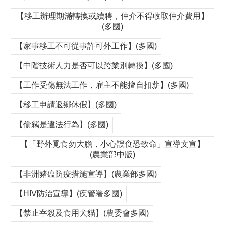
【移工辦理期滿轉換或續聘，仲介不得收取仲介費用】
(多國)
【家事移工不可從事許可外工作】(多國)
【中階技術人力是否可以跨業別轉換】(多國)
【工作受傷無法工作，雇主不能擅自扣薪】(多國)
【移工申請返鄉休假】(多國)
【偷竊是違法行為】(多國)
【「野外覓食勿大膽，小心誤食恐致命」宣導文宣】
(農業部中版)
【非洲豬瘟防疫措施宣導】(農業部多國)
【HIV防治宣導】(疾管署多國)
【禁止宰殺及食用犬貓】(農委會多國)