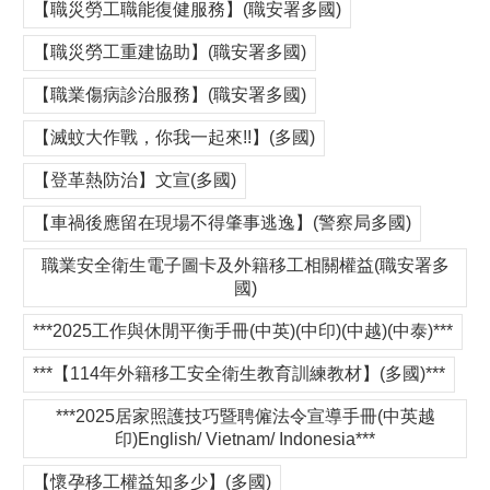
【職災勞工職能復健服務】(職安署多國)
【職災勞工重建協助】(職安署多國)
【職業傷病診治服務】(職安署多國)
【滅蚊大作戰，你我一起來!!】(多國)
【登革熱防治】文宣(多國)
【車禍後應留在現場不得肇事逃逸】(警察局多國)
職業安全衛生電子圖卡及外籍移工相關權益(職安署多
國)
***2025工作與休閒平衡手冊(中英)(中印)(中越)(中泰)***
***【114年外籍移工安全衛生教育訓練教材】(多國)***
***2025居家照護技巧暨聘僱法令宣導手冊(中英越
印)English/ Vietnam/ Indonesia***
【懷孕移工權益知多少】(多國)