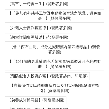
【當車手一時害一生】(警政署多國)
【「為加強外籍移工對野生動物保育法之認識，避免觸
法」】(林保署多國)
【外籍人士反詐騙宣導】(警政署多國)
【勿當詐騙集團幫兇】(勞發署多國)
【含「西布曲明」成分之減肥藥為第四級毒品】(勞發
署多國)
【「如何預防唐菖蒲伯克氏菌椰毒病原型及邦克列酸動
畫」】(勞發署多國)
【預防假名人投資詐騙】(警政署越南、印尼版)
【唐菖蒲伯克氏菌椰毒病原型及邦克列酸風險管控指
引】(食藥署多國)
【勿養成賭博惡習】(勞發署多國)