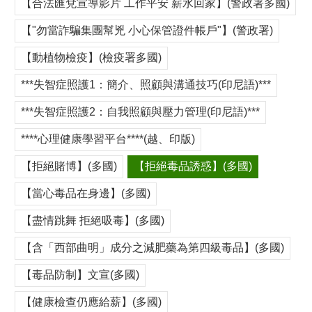
【合法匯兌宣導影片 工作平安 薪水回家】(警政署多國)
【"勿當詐騙集團幫兇 小心保管證件帳戶"】(警政署)
【動植物檢疫】(檢疫署多國)
***失智症照護1：簡介、照顧與溝通技巧(印尼語)***
***失智症照護2：自我照顧與壓力管理(印尼語)***
****心理健康學習平台****(越、印版)
【拒絕賭博】(多國)
【拒絕毒品誘惑】(多國)
【當心毒品在身邊】(多國)
【盡情跳舞 拒絕吸毒】(多國)
【含「西部曲明」成分之減肥藥為第四級毒品】(多國)
【毒品防制】文宣(多國)
【健康檢查仍應給薪】(多國)