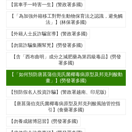
【當車手一時害一生】(警政署多國)
【「為加強外籍移工對野生動物保育法之認識，避免觸
法」】(林保署多國)
【外籍人士反詐騙宣導】(警政署多國)
【勿當詐騙集團幫兇】(勞發署多國)
【含「西布曲明」成分之減肥藥為第四級毒品】(勞發
署多國)
【「如何預防唐菖蒲伯克氏菌椰毒病原型及邦克列酸動
畫」】(勞發署多國)
【預防假名人投資詐騙】(警政署越南、印尼版)
【唐菖蒲伯克氏菌椰毒病原型及邦克列酸風險管控指
引】(食藥署多國)
【勿養成賭博惡習】(勞發署多國)