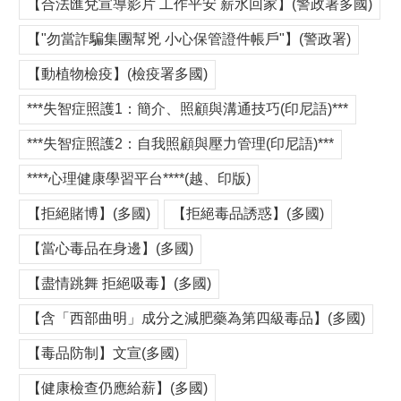
【合法匯兌宣導影片 工作平安 薪水回家】(警政署多國)
【"勿當詐騙集團幫兇 小心保管證件帳戶"】(警政署)
【動植物檢疫】(檢疫署多國)
***失智症照護1：簡介、照顧與溝通技巧(印尼語)***
***失智症照護2：自我照顧與壓力管理(印尼語)***
****心理健康學習平台****(越、印版)
【拒絕賭博】(多國)
【拒絕毒品誘惑】(多國)
【當心毒品在身邊】(多國)
【盡情跳舞 拒絕吸毒】(多國)
【含「西部曲明」成分之減肥藥為第四級毒品】(多國)
【毒品防制】文宣(多國)
【健康檢查仍應給薪】(多國)