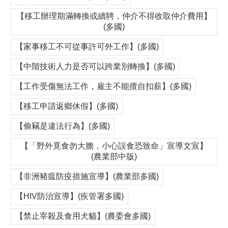
【移工辦理期滿轉換或續聘，仲介不得收取仲介費用】
(多國)
【家事移工不可從事許可外工作】(多國)
【中階技術人力是否可以跨業別轉換】(多國)
【工作受傷無法工作，雇主不能擅自扣薪】(多國)
【移工申請返鄉休假】(多國)
【偷竊是違法行為】(多國)
【「野外覓食勿大膽，小心誤食恐致命」宣導文宣】
(農業部中版)
【非洲豬瘟防疫措施宣導】(農業部多國)
【HIV防治宣導】(疾管署多國)
【禁止宰殺及食用犬貓】(農委會多國)