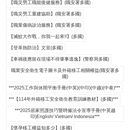
【職災勞工職能復健服務】(職安署多國)
【職災勞工重建協助】(職安署多國)
【職業傷病診治服務】(職安署多國)
【滅蚊大作戰，你我一起來!!】(多國)
【登革熱防治】文宣(多國)
【車禍後應留在現場不得肇事逃逸】(警察局多國)
職業安全衛生電子圖卡及外籍移工相關權益(職安署多
國)
***2025工作與休閒平衡手冊(中英)(中印)(中越)(中泰)***
***【114年外籍移工安全衛生教育訓練教材】(多國)***
***2025居家照護技巧暨聘僱法令宣導手冊(中英越
印)English/ Vietnam/ Indonesia***
【懷孕移工權益知多少】(多國)