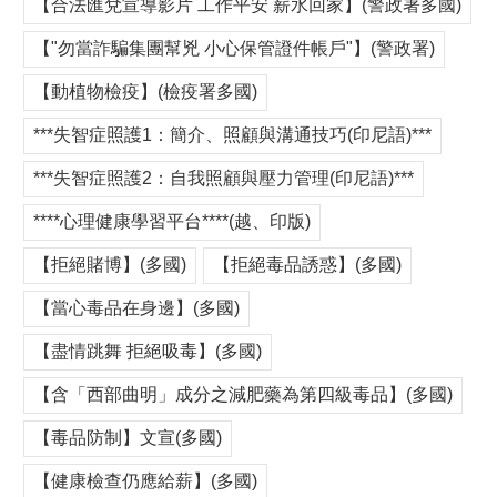
【合法匯兌宣導影片 工作平安 薪水回家】(警政署多國)
【"勿當詐騙集團幫兇 小心保管證件帳戶"】(警政署)
【動植物檢疫】(檢疫署多國)
***失智症照護1：簡介、照顧與溝通技巧(印尼語)***
***失智症照護2：自我照顧與壓力管理(印尼語)***
****心理健康學習平台****(越、印版)
【拒絕賭博】(多國)
【拒絕毒品誘惑】(多國)
【當心毒品在身邊】(多國)
【盡情跳舞 拒絕吸毒】(多國)
【含「西部曲明」成分之減肥藥為第四級毒品】(多國)
【毒品防制】文宣(多國)
【健康檢查仍應給薪】(多國)