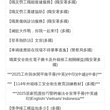
【職災勞工職能復健服務】(職安署多國)
【職災勞工重建協助】(職安署多國)
【職業傷病診治服務】(職安署多國)
【滅蚊大作戰，你我一起來!!】(多國)
【登革熱防治】文宣(多國)
【車禍後應留在現場不得肇事逃逸】(警察局多國)
職業安全衛生電子圖卡及外籍移工相關權益(職安署多
國)
***2025工作與休閒平衡手冊(中英)(中印)(中越)(中泰)***
***【114年外籍移工安全衛生教育訓練教材】(多國)***
***2025居家照護技巧暨聘僱法令宣導手冊(中英越
印)English/ Vietnam/ Indonesia***
【懷孕移工權益知多少】(多國)