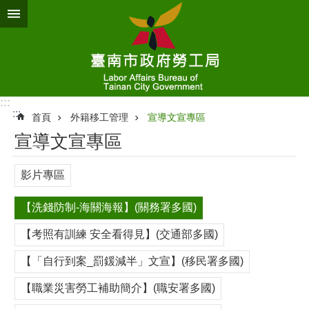
跳到主要內容區塊
:::
:::
首頁
外籍移工管理
宣導文宣專區
宣導文宣專區
影片專區
【洗錢防制-海關海報】(關務署多國)
【考照有訓練 安全看得見】(交通部多國)
【「自行到案_罰鍰減半」文宣】(移民署多國)
【職業災害勞工補助簡介】(職安署多國)