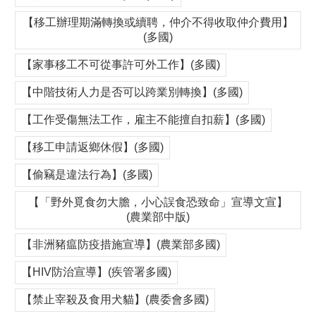
【移工辦理期滿轉換或續聘，仲介不得收取仲介費用】
(多國)
【家事移工不可從事許可外工作】(多國)
【中階技術人力是否可以跨業別轉換】(多國)
【工作受傷無法工作，雇主不能擅自扣薪】(多國)
【移工申請返鄉休假】(多國)
【偷竊是違法行為】(多國)
【「野外覓食勿大膽，小心誤食恐致命」宣導文宣】
(農業部中版)
【非洲豬瘟防疫措施宣導】(農業部多國)
【HIV防治宣導】(疾管署多國)
【禁止宰殺及食用犬貓】(農委會多國)