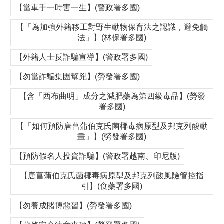
【當車手一時害一生】(警政署多國)
【「為加強外籍移工對野生動物保育法之認識，避免觸
法」】(林保署多國)
【外籍人士反詐騙宣導】(警政署多國)
【勿當詐騙集團幫兇】(勞發署多國)
【含「西布曲明」成分之減肥藥為第四級毒品】(勞發
署多國)
【「如何預防唐菖蒲伯克氏菌椰毒病原型及邦克列酸動
畫」】(勞發署多國)
【預防假名人投資詐騙】(警政署越南、印尼版)
【唐菖蒲伯克氏菌椰毒病原型及邦克列酸風險管控指
引】(食藥署多國)
【勿養成賭博惡習】(勞發署多國)