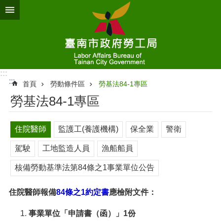
跳到主要內容區塊
:::
:::
首頁
勞動條件區
勞基法84-1專區
勞基法84-1專區
住院醫師
監護工(養護機構)
保全業
警衛
駕駛
工地監造人員
漁船船員
核備勞動基準法第84條之1事業單位公告
住院醫師報備
84條之1約定書
應檢附文件：
事業單位「申請書（函）」1份