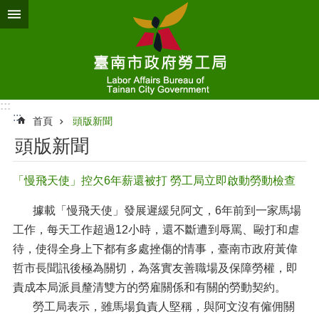
跳到主要內容區塊
:::
:::
首頁
頭版新聞
頭版新聞
「慢飛天使」控欠6年薪還被打 勞工局立即啟動勞動檢查
據載「慢飛天使」發展遲緩兒阿文，6年前到一家馬場
工作，每天工作超過12小時，還不斷遭到辱罵、毆打和虐
待，使得全身上下都有多處挫傷的情事，臺南市政府黃偉
哲市長聞訊後極為關切，為落實友善職場及保障勞權，即
責成本局派員釐清雙方的勞雇關係和有關的勞動契約。
勞工局表示，雖馬場負責人堅稱，與阿文沒有僱佣關