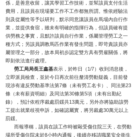
係，是善意收留，讓其學習工作技術，並幫該員支付生活
費用，且該員在現場要工作不工作都無所謂。惟依經驗法
則及從屬性等予以研判，默示同意讓該員在馬場內自行作
業，並提供食宿，雖未有明確的指揮行為，但該員確有提
供勞務之事實，且默許該員自行作業，係屬管理勞工之一
種方式；另該員調教馬匹作業有發生問題，即苛責該員亦
屬管理之一部分，故本局初步認定雙方具有勞雇關係，將
即刻依法進行處理。
勞工局局長王鑫基
表示，於昨日（1/7）收到消息後，
立即派員檢查，並於今日再次前往釐清勞動疑義，目前發
現涉有違反勞動基準法第7條（未有勞工名卡）、同法第23
條（未有薪資明細）及同法第30條第5項（未有出勤紀
錄），預計依程序裁處罰鍰共13萬元，另外亦將協助該勞
工提出就業歧視申訴，如確認屬實，將另裁處30萬元以上
罰鍰。
而報導稱，該員在該工作時被毆受傷住院三天，在勞動
場所受傷住院未於8小時內通報，後續亦移請職業安全衛生