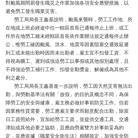
對颱風期間易發生職災之作業加強各項安全應變措施，以
避免勞工發生職業災害。
勞工局局長王鑫基說明，颱風來襲時，勞工工作地、所
在地或上班必經途中任一轄區首長已通報停止上班，或工
作所在地勞工雖未經轄區首長依作業辦法規定通報停止辦
公，惟勞工確因颱風、洪水、地震等因素阻塞交通致延遲
到工或未能出勤時因而未出勤者，雇主宜不扣發工資、不
得視為曠工、遲到或強迫勞工以事假或其他假別處理，且
不得強迫勞工補行工作、扣發全勤獎金、解僱或為其他不
利之處分。
勞工局局長王鑫基進一步說明，勞工因天然災害無法出
勤，與勞動基準法有關「放假」的目的及概念不同，為保
障勞工的安全與健康，雇主務必做好事前防災工作。但若
因業務性質需要，勞工應雇主要求而願意配合出勤，除當
日工資照給外，宜加給勞工工資，並提供交通工具、交通
津貼或其他必要之協助，且應由勞雇雙方於事前妥為約
定，並應依據《職業安全衛生法》相關規定，加強安全防