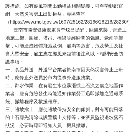
護措施。如有颱風期間出勤權益相關疑義，可至勞動部官
網「天然災害勞工出勤權益」專區查詢
（https://www.mol.gov.tw/1607/28162/28166/28218/28230
臺南市職安健康處處長李炫昌提醒，颱風來襲，營造工
地施工架、圍籬、塔吊、橋梁等經瞬間的強風、豪雨等襲
擊，可能造成物體飛落及倒、崩塌等危害，危及勞工及社
會大眾安全，雇主應在颱風來臨前後注意以下相關安全防
護事項：
一、食品外送：外送平台業者於南市因天然災害停止上班
時，應停止外送員於市內從事外送服務業。
二、鄰水作業：在有發生水位暴漲或土石流之虞之地區作
業者，應有危險發生時能通知作業勞工迅即撤離之通報系
統、撤離程序及救援程序。
三、邊坡擋土：應使邊坡保持安全的傾斜，對有可能飛落
的土石應先清除或設置擋土支撐等，並派員監視邊坡落石
狀況，必要時應即通知人員、機具撤離。