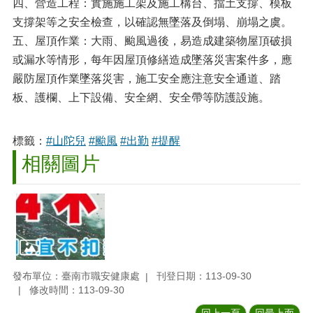
四、營造工程：實施施工架及施工構台、擋土支撐、模板
支撐架等之安全檢查，以確認無墜落及倒塌、崩塌之虞。
五、屋頂作業：大雨、颱風過後，易造成建築物屋頂破損
或漏水等情形，每年因屋頂修繕造成墜落災害案件多，應
嚴防屋頂作業墜落災害，施工安全應注意安全通道、踏
板、護欄、上下設備、安全網、安全帶等防護設施。
標籤：
#山陀兒
#颱風
#出勤
#提醒
相關圖片
發布單位：臺南市職安健康處
刊登日期：113-09-30
修改時間：113-09-30
回上一頁
回最上面