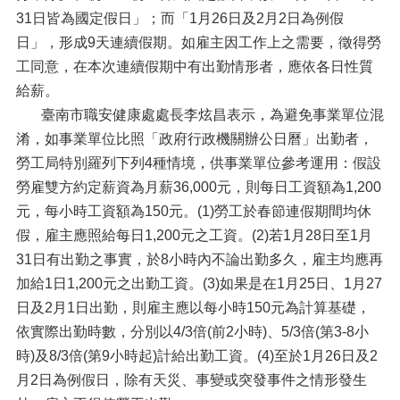
31日皆為國定假日」；而「1月26日及2月2日為例假
日」，形成9天連續假期。如雇主因工作上之需要，徵得勞
工同意，在本次連續假期中有出勤情形者，應依各日性質
給薪。
臺南市職安健康處處長李炫昌表示，為避免事業單位混
淆，如事業單位比照「政府行政機關辦公日曆」出勤者，
勞工局特別羅列下列4種情境，供事業單位參考運用：假設
勞雇雙方約定薪資為月薪36,000元，則每日工資額為1,200
元，每小時工資額為150元。(1)勞工於春節連假期間均休
假，雇主應照給每日1,200元之工資。(2)若1月28日至1月
31日有出勤之事實，於8小時內不論出勤多久，雇主均應再
加給1日1,200元之出勤工資。(3)如果是在1月25日、1月27
日及2月1日出勤，則雇主應以每小時150元為計算基礎，
依實際出勤時數，分別以4/3倍(前2小時)、5/3倍(第3-8小
時)及8/3倍(第9小時起)計給出勤工資。(4)至於1月26日及2
月2日為例假日，除有天災、事變或突發事件之情形發生