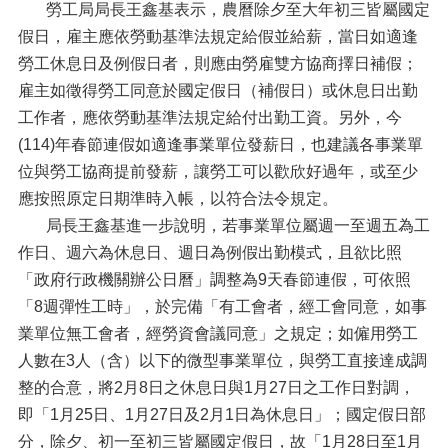
勞工局局長王鑫基表示，農曆除夕至大年初三皆屬國定
假日，雇主應依勞動基準法規定給假並給薪，當日如適逢
勞工休息日及例假日者，則應由勞雇雙方協商擇日補假；
雇主如徵得勞工同意於國定假日（補假日）或休息日出勤
工作者，應依勞動基準法規定給付出勤工資。另外，今
(114)年春節連假如適逢事業單位發薪日，也建議各事業單
位與勞工協商提前發薪，讓勞工可以歡欣好過年，或至少
應按照原定日期準時入帳，以符合法令規定。
局長王鑫基進一步說明，若事業單位屬週一至週五為工
作日、週六為休息日、週日為例假出勤模式，且欲比照
「政府行政機關辦公日曆」調整為9天春節連假，可依照
「8週彈性工時」，於完備「有工會者，經工會同意，如事
業單位無工會者，經勞資會議同意」之規定；如僱用勞工
人數在3人（含）以下的微型事業單位，與勞工直接達成調
整的合意，將2月8日之休息日與1月27日之工作日對調，
即「1月25日、1月27日及2月1日為休息日」；國定假日部
分，除夕、初一至初三皆屬國定假日，故「1月28日至1月