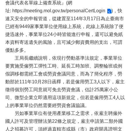
會議代表名單線上備查系統』(網
址:
https://meeting.mol.gov.tw/personalCertLogin
)，快
速又安全的申報管道，從建置至114年3月17日為止臺南市
已經有9449家事業單位使用線上系統，此線上系統除了便
捷迅速外，事業單位24小時皆能進行申報，還可以避免紙
本資料寄送遺失的風險，且可減少郵資費用的支出，可謂
優點多多。
王局長繼續說明，依現行勞動基準法規定，事業單位
要實施受僱勞工彈性工時、延長工時加班、調整輪班或例
假調移都需經工會或勞資會議同意，而為了簡化程序，勞
動部於111年10月28日函釋，若是僱用勞工3人以下，雇主
徵得個別勞工同意就可免去勞資會議，估計25萬家小公
司、微型企業立即適用這項新規定，但若是僱用勞工4人以
上的事業單位仍然需要經勞資會議協議。
另如事業單位有使用產業移工之需求，依雇主聘僱外
國人許可及管理辦法第22條之規定，雇主申請第二類外國
人之招募許可，須經過直轄市或縣（市）政府開具證明文