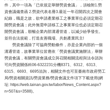
件，其中一項為「已依規定舉辦勞資會議」，須檢附1.勞
資會議備查函 2.勞資代表名冊3.最近一年召開四次之開會
紀錄，職是之故，欲申請產業移工之事業單位必須定期召
開勞資會議；此外無需申請移工之事業單位也必須定期召
開勞資會議，順暢企業內部溝通管道，以減少紛爭發生。
並符合法規範，打造友善職場、共創產業民主!
勞資會議除了可協商勞動條件，亦是企業內部的一個
溝通管道，故事業單位皆應依「勞資會議實施辦法」舉辦
勞資會議，有關勞資會議成立與召開相關流程與法令諮詢
可向勞資關係科06-6322231分機8371、6312、6313、
6315、6693、6695洽詢，相關文件也可至臺南市政府勞工
局/勞資相關資訊/勞資業務/勞資會議文件項下下載使用(網
址:
https://web.tainan.gov.tw/labor/News_Content.aspx?
n=507&s=3588
)。