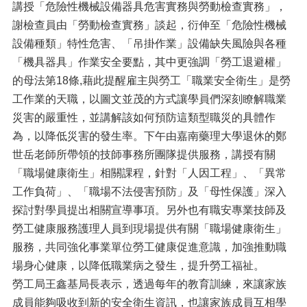
講授「危險性機械設備器具危害實務與勞動檢查實務」，
謝檢查員由「勞動檢查實務」談起，衍伸至「危險性機械
設備種類」特性危害、「吊掛作業」設備缺失風險與各種
「機具器具」作業安全要點，其中更強調「勞工退避權」
的母法第18條,藉此提醒雇主與勞工「職業安全衛生」是勞
工作業的天職，以圖文並茂的方式讓學員們深刻瞭解職業
災害的嚴重性，並講解該如何預防這類型職災的具體作
為，以降低災害的發生率。下午由嘉南藥理大學退休的鄭
世岳老師所帶領的技師事務所團隊提供服務，講授有關
「職場健康衛生」相關課程，針對「人因工程」、「異常
工作負荷」、「職場不法侵害預防」及「母性保護」深入
探討對學員提出相關宣導事項。另外也有職安專業技師及
勞工健康服務護理人員到現場提供有關「職場健康衛生」
服務，共同強化事業單位勞工健康促進意識，加強推動職
場身心健康，以降低職業病之發生，提升勞工福祉。
勞工局王鑫基局長表示，透過每年的教育訓練，來讓家族
成員能夠吸收到新的安全衛生資訊，也讓家族成員互相學