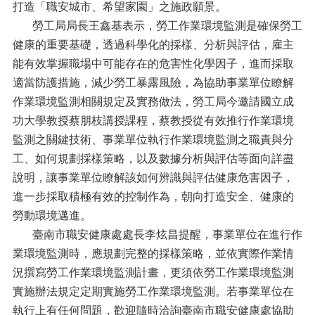
打造「職安城市、希望家園」之施政願景。
勞工局局長王鑫基表示，勞工作業環境監測是確保勞工
健康的重要基礎，透過科學化的採樣、分析與評估，雇主
能有效掌握職場中可能存在的危害性化學因子，進而採取
適當防護措施，減少勞工暴露風險，為協助事業單位瞭解
作業環境監測相關規定及實務做法，勞工局今邀請國立成
功大學教授蔡朋枝講授課程，蔡教授從有效推行作業環境
監測之關鍵技術、事業單位執行作業環境監測之職責與分
工、如何規劃採樣策略，以及數據分析與評估等面向詳盡
說明，讓事業單位瞭解該如何辨識與評估健康危害因子，
進一步採取積極有效的控制作為，朝向打造安全、健康的
勞動環境邁進。
臺南市職安健康處處長李炫昌提醒，事業單位在進行作
業環境監測時，應規劃完整的採樣策略，並依實際作業情
況撰寫勞工作業環境監測計畫，更須依勞工作業環境監測
實施辦法規定定期實施勞工作業環境監測。若事業單位在
執行上有任何問題，歡迎隨時洽詢臺南市職安健康處協助