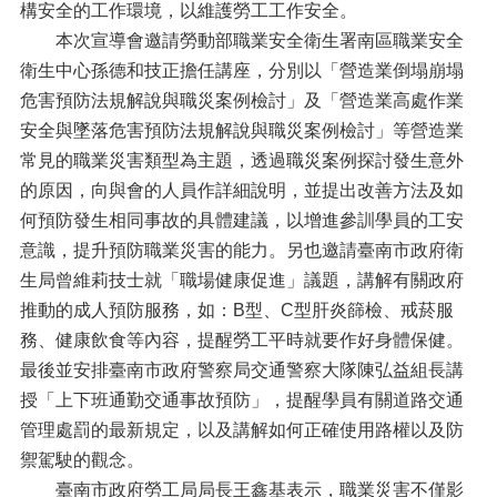
構安全的工作環境，以維護勞工工作安全。
本次宣導會邀請勞動部職業安全衛生署南區職業安全
衛生中心孫德和技正擔任講座，分別以「營造業倒塌崩塌
危害預防法規解說與職災案例檢討」及「營造業高處作業
安全與墜落危害預防法規解說與職災案例檢討」等營造業
常見的職業災害類型為主題，透過職災案例探討發生意外
的原因，向與會的人員作詳細說明，並提出改善方法及如
何預防發生相同事故的具體建議，以增進參訓學員的工安
意識，提升預防職業災害的能力。另也邀請臺南市政府衛
生局曾維莉技士就「職場健康促進」議題，講解有關政府
推動的成人預防服務，如：B型、C型肝炎篩檢、戒菸服
務、健康飲食等內容，提醒勞工平時就要作好身體保健。
最後並安排臺南市政府警察局交通警察大隊陳弘益組長講
授「上下班通勤交通事故預防」，提醒學員有關道路交通
管理處罰的最新規定，以及講解如何正確使用路權以及防
禦駕駛的觀念。
臺南市政府勞工局局長王鑫基表示，職業災害不僅影