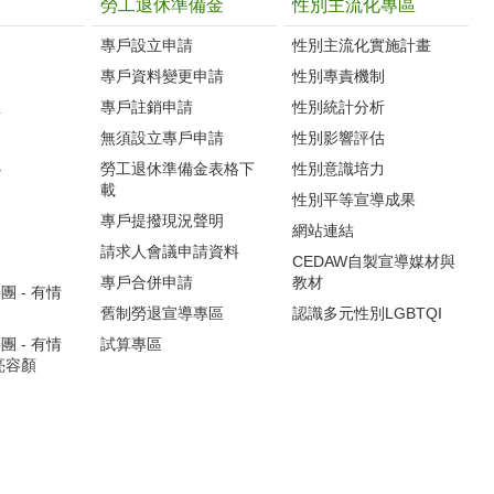
勞工退休準備金
性別主流化專區
專戶設立申請
性別主流化實施計畫
專戶資料變更申請
性別專責機制
生
專戶註銷申請
性別統計分析
無須設立專戶申請
性別影響評估
心
勞工退休準備金表格下
性別意識培力
載
性別平等宣導成果
專戶提撥現況聲明
網站連結
請求人會議申請資料
CEDAW自製宣導媒材與
專戶合併申請
教材
 - 有情
舊制勞退宣導專區
認識多元性別LGBTQI
 - 有情
試算專區
亮容顏