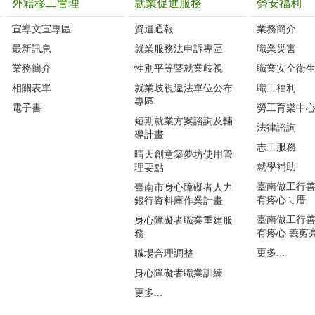
外籍移工管理
就業促進服務
勞安福利
宣導文宣專區
資遣通報
業務簡介
最新訊息
就業服務法申訴專區
職業災害
業務簡介
性別平等暨就業歧視
職業安全衛
相關表單
就業歧視違法單位公布
職工福利
專區
電子書
勞工育樂中
短期就業方案諮詢及輔
法律諮詢
導計畫
志工服務
晴天創意築夢坊使用管
就學補助
理要點
臺南做工行善團
臺南市身心障礙者人力
有疼心ㄟ厝
銀行資料庫作業計畫
臺南做工行善團
身心障礙者職業重建服
有疼心 義剪
務
更多...
職場合理調整
身心障礙者職業訓練
更多...