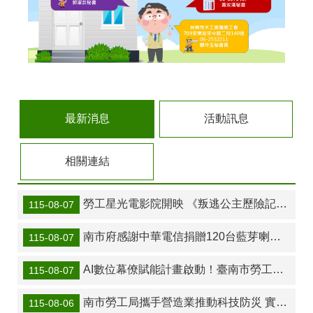
最新消息
活動訊息
相關連結
勞工星光電影院開映 《叛逃公主歷險記》陪伴親子共度幸福時光
115-08-07
南市府感謝中華電信捐贈120台藍芽喇叭持續深耕馨心學堂AI數位學習
115-08-07
AI數位幕僚賦能計畫啟動！臺南市勞工局辦理「【勞動條件與稽查】跨越語系防線！法規比對與多語衛教圖卡」實戰課程
115-08-07
南市勞工局攜手營造業推動科技防災 實地觀摩AI應用強化戶外高氣溫作業管理
115-08-06