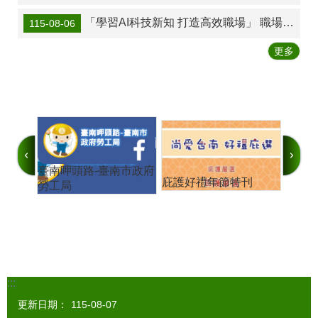
「學習AI科技新知 打造高效職場」 職場ㄟ大小事講座8月15日邀請許崧庭博士講授「AI網路行銷應用與跨AI工具整合專案：FB粉專、IG貼文、YT頻道策略；AI生成貼文與Hashtag+ ChatGPT＋Gamma＋Gemini＋NotebookLM整合應用」，歡迎聽講!
115-08-06
更多
臺南呷頭路-臺南市政府
庇護好禮年節特刊
職場ㄟ
勞工局
共好
:::
更新日期：
115-08-07