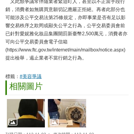
又此類爭議常伴隨業者緊迫盯人，甚至以不正當手段行
銷，消費者如無購買意願切記應嚴正拒絕。再者此部分也
可能涉及公平交易法第25條規定，亦即事業是否有足以影
響交易秩序之欺罔或顯失公平之行為，公平交易委員會前
已針對愛妮雅化妝品集團開罰新臺幣2,500萬元，消費者亦
可向公平交易委員會電子信箱
(https://www.ftc.gov.tw/internet/main/mailbox/notice.aspx)
提出檢舉，遏止業者不當行銷之行為。
標籤：
#美容爭議
相關圖片