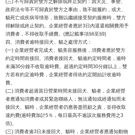
(三) 不可歸責於雙方之解除或終止契約：因天災、事變、
政府法令等不可歸責於雙方之事由，致不能履約，或犬、
貓死亡或疾病等情形，致難以繼續接受契約服務時，雙方
得解除或終止契約。企業經營者應於3日內退還相關費用予
消費者，不得收取手續費。(應記載事項§6至§9)
四、消費者逾時接回犬、貓之處理方式：
(一) 企業經營者完成犬、貓美容服務後，消費者應於雙方
約定時間前接回。消費者接回犬、貓逾約定時間者，逾時
未滿30分鐘不收取逾時費。超過約定時間30分鐘以上，雙
方若有約定逾時費，企業經營者得依約定開始計收逾時
費。
(二) 消費者超過當日營業時間未接回犬、貓者，企業經營
者應通知消費者或其緊急聯絡人；無法通知或經通知而未
接回犬、貓時，企業經營者仍應善盡照顧之責，並得收取
違約費(逾時費加計5％，每日最高不逾該次服務費用之3
倍)。
(三) 消費者逾3日未接回犬、貓時，企業經營者應通知動物