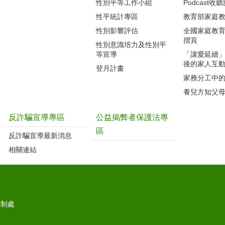
性別平等工作小組
Podcast收
性平統計專區
教育部家庭
性別影響評估
全國家庭教
摺頁
性別意識培力及性別平
等宣導
「讓愛延續
後的家人互
登月計畫
家務分工中
養兒方知父
反詐騙宣導專區
公益揭弊者保護法專
區
反詐騙宣導最新消息
相關連結
法制處