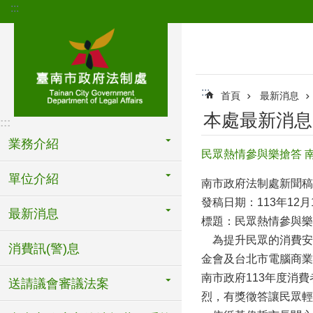
:::
跳到主要內容區塊
:::
首頁
最新消息
本處最新消息
:::
業務介紹
民眾熱情參與樂搶答 
單位介紹
南市政府法制處新聞稿
發稿日期：113年12月
最新消息
標題：民眾熱情參與樂
為提升民眾的消費安
消費訊(警)息
金會及台北市電腦商業
南市政府113年度消
送請議會審議法案
烈，有獎徵答讓民眾輕