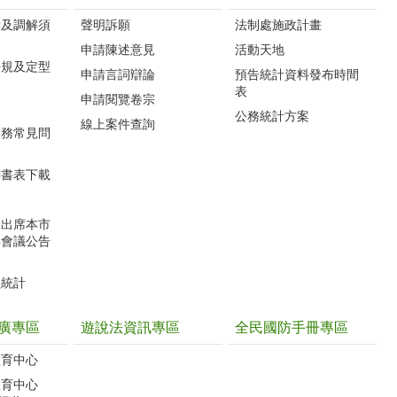
訴及調解須
聲明訴願
法制處施政計畫
申請陳述意見
活動天地
法規及定型
申請言詞辯論
預告統計資料發布時間
表
申請閱覽卷宗
公務統計方案
線上案件查詢
業務常見問
關書表下載
未出席本市
解會議公告
型統計
廣專區
遊說法資訊專區
全民國防手冊專區
教育中心
教育中心