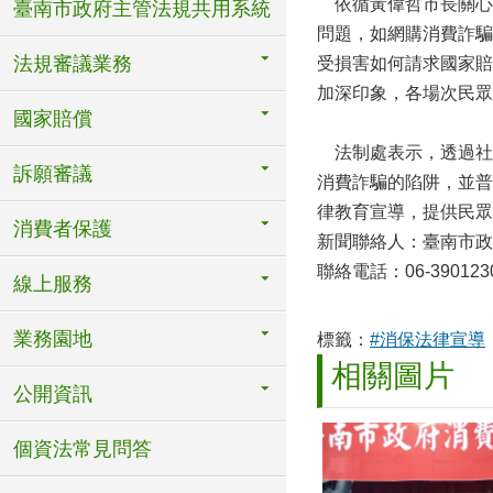
依循黃偉哲市長關心
臺南市政府主管法規共用系統
問題，如網購消費詐騙
法規審議業務
受損害如何請求國家賠
加深印象，各場次民眾
國家賠償
法制處表示，透過社
訴願審議
消費詐騙的陷阱，並普
律教育宣導，提供民眾
消費者保護
新聞聯絡人：臺南市
聯絡電話：06-3901230
線上服務
業務園地
標籤：
#消保法律宣導
相關圖片
公開資訊
個資法常見問答