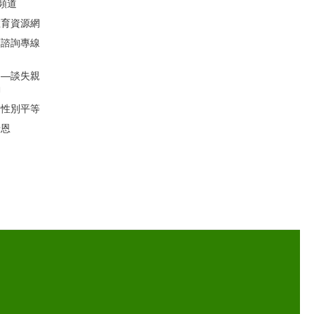
聽頻道
教育資源網
育諮詢專線
」―談失親
動
的性別平等
母恩