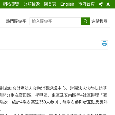
網站導覽
分類檢索
回首頁
市府首頁
English
搜尋
熱門關鍵字
進階搜尋
制處結合財團法人金融消費評議中心、財團法人法律扶助基
12月間分別在官田區、學甲區、東區及安南區等4社區辦理「臺
一場次，總計4場次高達350人參與，每場次參與者互動反應熱
。