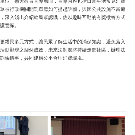
單位，擴大教育宣導層面，宣導內容包括日常生活常見消費
眾被行政機關開罰單應如何提起訴願，與因公共設施不當遭
，深入淺出介紹給民眾認識，佐以趣味互動的有獎徵答方式
護意識。
更親民多元方式，讓民眾了解生活中的消保知識，避免落入
活動顯現之裴然成效，未來法制處將持續走進社區，辦理法
詐騙情事，共同建構公平合理消費環境。