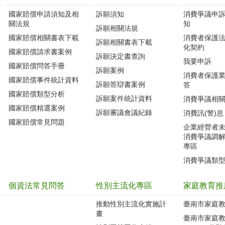
國家賠償申請須知及相
訴願須知
消費爭議申
關法規
知
訴願相關法規
國家賠償相關書表下載
消費者保護
訴願相關書表下載
化契約
國家賠償請求書案例
訴願決定書查詢
我要申訴
國家賠償問答手冊
訴願案例
消費者保護
國家賠償事件統計資料
訴願答辯書案例
答
國家賠償類型分析
訴願案件統計資料
消費爭議相
國家賠償精選案例
訴願審議會議紀錄
消費訊(警)息
國家賠償常見問題
企業經營者
消費爭議調
專區
消費爭議類
個資法常見問答
性別主流化專區
家庭教育推
推動性別主流化實施計
臺南市家庭
畫
臺南市家庭