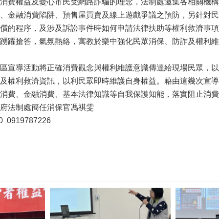
消費權益及憂心市民受網路詐騙的理念，法制處邀集各相關機構
、金融消費陷阱、預售屋買賣及線上遊戲爭議之預防，另針對民
償的程序，及涉及訴訟事件時如何申請法律扶助等權利救濟事項
踴躍搶答，氣氛熱絡，寓教於樂中強化民眾消保、防詐及權利維
區宣導活動將正確消費觀念與權利維護意識傳達給現場民眾，以
及權利救濟資訊，以利民眾即時維護自身權益。藉由這幾次宣導
消費、金融消費、基本法律知識等自我保護知能，落實阻止消費
政府法制處簡任消保官馮祺雯
 0919787226