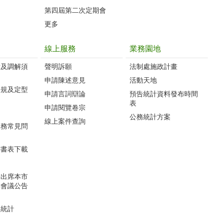
第四屆第二次定期會
更多
線上服務
業務園地
訴及調解須
聲明訴願
法制處施政計畫
申請陳述意見
活動天地
法規及定型
申請言詞辯論
預告統計資料發布時間
表
申請閱覽卷宗
公務統計方案
線上案件查詢
業務常見問
關書表下載
未出席本市
解會議公告
型統計