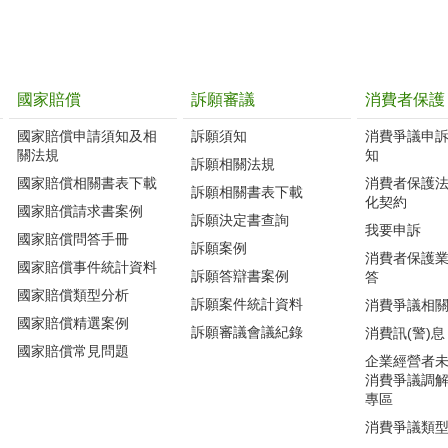
國家賠償
訴願審議
消費者保護
國家賠償申請須知及相
訴願須知
消費爭議申
關法規
知
訴願相關法規
國家賠償相關書表下載
消費者保護
訴願相關書表下載
化契約
國家賠償請求書案例
訴願決定書查詢
我要申訴
國家賠償問答手冊
訴願案例
消費者保護
國家賠償事件統計資料
訴願答辯書案例
答
國家賠償類型分析
訴願案件統計資料
消費爭議相
國家賠償精選案例
訴願審議會議紀錄
消費訊(警)息
國家賠償常見問題
企業經營者
消費爭議調
專區
消費爭議類