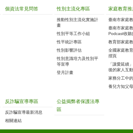
個資法常見問答
性別主流化專區
家庭教育推
推動性別主流化實施計
臺南市家庭
畫
臺南市家庭
性別平等工作小組
Podcast收
性平統計專區
教育部家庭
性別影響評估
全國家庭教
摺頁
性別意識培力及性別平
等宣導
「讓愛延續
後的家人互
登月計畫
家務分工中
養兒方知父
反詐騙宣導專區
公益揭弊者保護法專
區
反詐騙宣導最新消息
相關連結