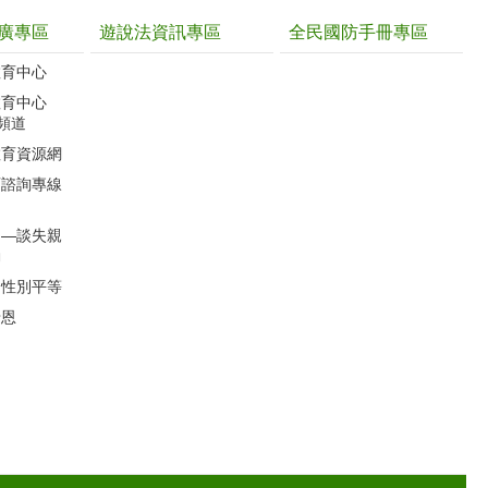
廣專區
遊說法資訊專區
全民國防手冊專區
教育中心
教育中心
聽頻道
教育資源網
育諮詢專線
」―談失親
動
的性別平等
母恩