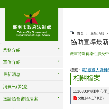
:::
跳到主要內容區塊
:::
首頁
最新消息
協助宣導最新
:::
業務介紹
嚴重特殊傳染性肺炎中
單位介紹
標籤：
#防疫個人資料
最新消息
相關檔案
消費訊(警)息
1110803指揮中
pdf(144.17 KB)
送請議會審議法案