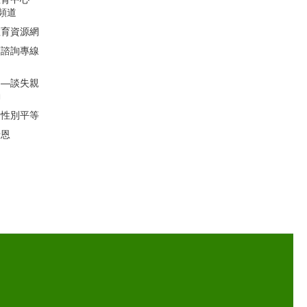
聽頻道
教育資源網
育諮詢專線
」―談失親
動
的性別平等
母恩