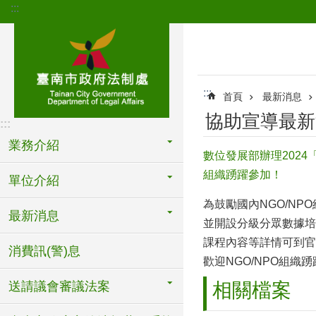
:::
跳到主要內容區塊
:::
首頁
最新消息
協助宣導最新
:::
業務介紹
數位發展部辦理202
組織踴躍參加！
單位介紹
為鼓勵國內NGO/N
最新消息
並開設分級分眾數據培力
課程內容等詳情可到官方網站ht
消費訊(警)息
歡迎NGO/NPO組織
送請議會審議法案
相關檔案