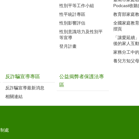
性別平等工作小組
Podcast收
性平統計專區
教育部家庭
性別影響評估
全國家庭教
摺頁
性別意識培力及性別平
等宣導
「讓愛延續
後的家人互
登月計畫
家務分工中
養兒方知父
反詐騙宣導專區
公益揭弊者保護法專
區
反詐騙宣導最新消息
相關連結
法制處