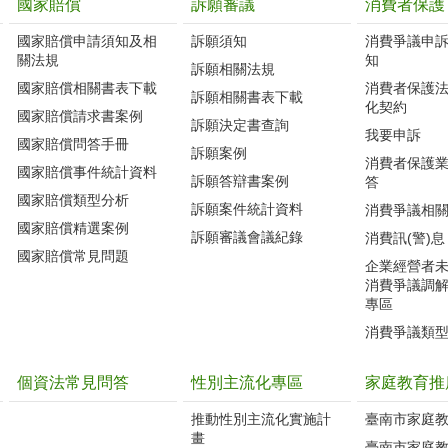
國家賠償
訴願審議
消費者保護
國家賠償申請須知及相
訴願須知
消費爭議申
關法規
知
訴願相關法規
國家賠償相關書表下載
消費者保護
訴願相關書表下載
化契約
國家賠償請求書案例
訴願決定書查詢
我要申訴
國家賠償問答手冊
訴願案例
消費者保護
國家賠償事件統計資料
訴願答辯書案例
答
國家賠償類型分析
訴願案件統計資料
消費爭議相
國家賠償精選案例
訴願審議會議紀錄
消費訊(警)息
國家賠償常見問題
企業經營者
消費爭議調
專區
消費爭議類
個資法常見問答
性別主流化專區
家庭教育推
推動性別主流化實施計
臺南市家庭
畫
臺南市家庭