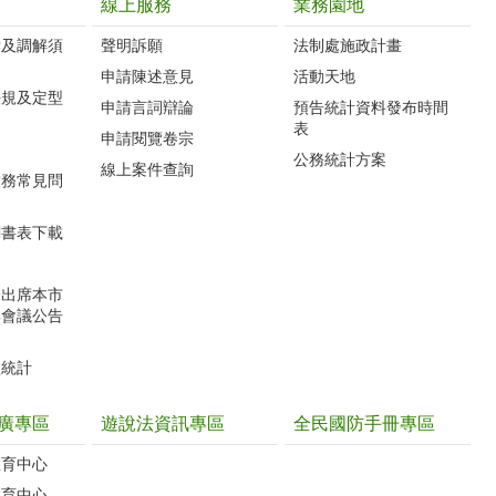
線上服務
業務園地
訴及調解須
聲明訴願
法制處施政計畫
申請陳述意見
活動天地
法規及定型
申請言詞辯論
預告統計資料發布時間
表
申請閱覽卷宗
公務統計方案
線上案件查詢
業務常見問
關書表下載
未出席本市
解會議公告
型統計
廣專區
遊說法資訊專區
全民國防手冊專區
教育中心
教育中心