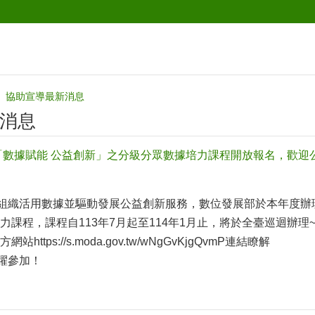
協助宣導最新消息
消息
4「數據賦能 公益創新」之分級分眾數據培力課程開放報名，歡迎
PO組織活用數據並驅動發展公益創新服務，數位發展部於本年度辦理
課程，課程自113年7月起至114年1月止，將於全臺巡迴辦理
tps://s.moda.gov.tw/wNgGvKjgQvmP連結瞭解
踴躍參加！