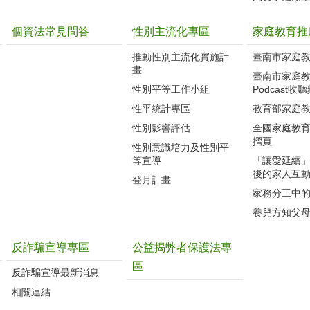
個資法常見問答
性別主流化專區
家庭教育推
推動性別主流化實施計
臺南市家庭
畫
臺南市家庭
性別平等工作小組
Podcast收
性平統計專區
教育部家庭
性別影響評估
全國家庭教
摺頁
性別意識培力及性別平
等宣導
「讓愛延續
後的家人互
登月計畫
家務分工中
養兒方知父
反詐騙宣導專區
公益揭弊者保護法專
區
反詐騙宣導最新消息
相關連結