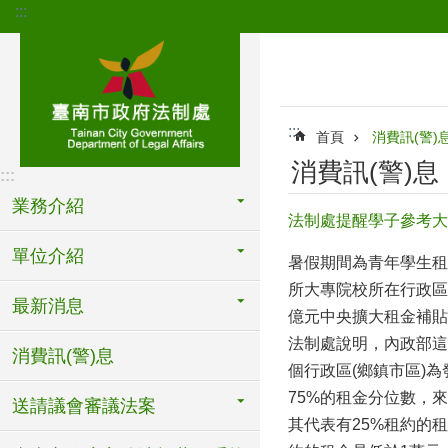
:::
跳到主要內容區塊
:::
首頁
消費訊(警)
消費訊(警)息
:::
業務介紹
法制處提醒學子參考大
單位介紹
暑假期間為青年學生租
所大專院校所在行政區
最新消息
億元中央擴大租金補貼
法制處說明，內政部這
消費訊(警)息
個行政區(鄉鎮市區)
75%的租金分位數，來
送請議會審議法案
其代表有25%租約的租金