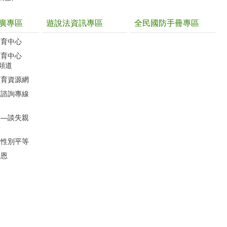
廣專區
遊說法資訊專區
全民國防手冊專區
教育中心
教育中心
聽頻道
教育資源網
育諮詢專線
」―談失親
動
的性別平等
母恩