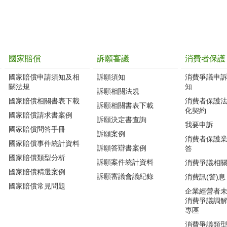
國家賠償
訴願審議
消費者保護
國家賠償申請須知及相
訴願須知
消費爭議申
關法規
知
訴願相關法規
國家賠償相關書表下載
消費者保護
訴願相關書表下載
化契約
國家賠償請求書案例
訴願決定書查詢
我要申訴
國家賠償問答手冊
訴願案例
消費者保護
國家賠償事件統計資料
訴願答辯書案例
答
國家賠償類型分析
訴願案件統計資料
消費爭議相
國家賠償精選案例
訴願審議會議紀錄
消費訊(警)息
國家賠償常見問題
企業經營者
消費爭議調
專區
消費爭議類