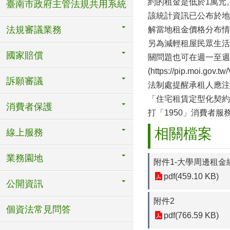
約的租金是低於1萬元
臺南市政府主管法規共用系統
該統計資訊已公布於地政司網站 
法規審議業務
解當地租金價格分布情
另為減輕租屋民眾生活
國家賠償
關問題也可在週一至週五
(https://pip.moi.gov
訴願審議
法制處提醒承租人應注
「住宅租賃定型化契約
消費者保護
打「1950」消費者
相關檔案
線上服務
業務園地
附件1-大學周邊租金
pdf(459.10 KB)
公開資訊
附件2
個資法常見問答
pdf(766.59 KB)