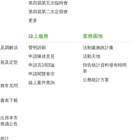
第四屆第五次臨時會
第四屆第二次定期會
更多
線上服務
業務園地
訴及調解須
聲明訴願
法制處施政計畫
申請陳述意見
活動天地
法規及定型
申請言詞辯論
預告統計資料發布時間
表
申請閱覽卷宗
公務統計方案
線上案件查詢
業務常見問
關書表下載
未出席本市
解會議公告
型統計