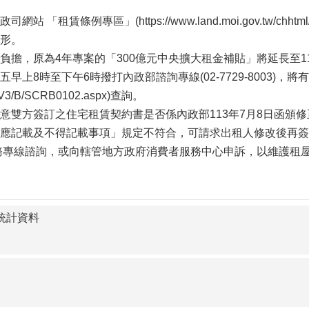
。
「租賃條例專區」(https://www.land.moi.gov.tw/chhtm
形。
負擔，原為4年專案的「300億元中央擴大租金補貼」將延長至
早上8時至下午6時撥打內政部諮詢專線(02-7729-8003)，
.tw/V3/B/SCRB0102.aspx)查詢。
意雙方簽訂之住宅租賃契約書是否係內政部113年7月8日函頒
應記載及不得記載事項」規定不符合，可請求出租人修改後再簽
服務專線諮詢，或向轄管地方政府消費者服務中心申訴，以維護租
統計資料