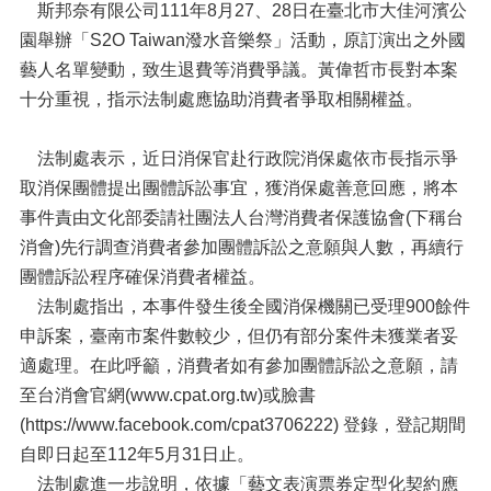
斯邦奈有限公司111年8月27、28日在臺北市大佳河濱公
園舉辦「S2O Taiwan潑水音樂祭」活動，原訂演出之外國
藝人名單變動，致生退費等消費爭議。黃偉哲市長對本案
十分重視，指示法制處應協助消費者爭取相關權益。
法制處表示，近日消保官赴行政院消保處依市長指示爭
取消保團體提出團體訴訟事宜，獲消保處善意回應，將本
事件責由文化部委請社團法人台灣消費者保護協會(下稱台
消會)先行調查消費者參加團體訴訟之意願與人數，再續行
團體訴訟程序確保消費者權益。
法制處指出，本事件發生後全國消保機關已受理900餘件
申訴案，臺南市案件數較少，但仍有部分案件未獲業者妥
適處理。在此呼籲，消費者如有參加團體訴訟之意願，請
至台消會官網(www.cpat.org.tw)或臉書
(https://www.facebook.com/cpat3706222) 登錄，登記期間
自即日起至112年5月31日止。
法制處進一步說明，依據「藝文表演票券定型化契約應