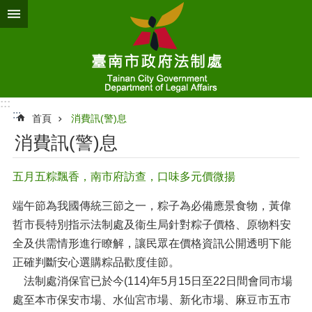
跳到主要內容區塊
:::
:::
首頁
消費訊(警)息
消費訊(警)息
五月五粽飄香，南市府訪查，口味多元價微揚
端午節為我國傳統三節之一，粽子為必備應景食物，黃偉
哲市長特別指示法制處及衞生局針對粽子價格、原物料安
全及供需情形進行瞭解，讓民眾在價格資訊公開透明下能
正確判斷安心選購粽品歡度佳節。
法制處消保官已於今(114)年5月15日至22日間會同市場
處至本市保安市場、水仙宮市場、新化市場、麻豆市五市