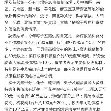
場及新營第一公有市場等10處傳統市場，及中西區、南
區、安南區、新市區、善化區、麻豆區及新營區等地20餘
家販售粽子的商家、蛋行、南北雜貨行，與家樂福、大潤
發、全聯、北海道超市等賣場，實地了解粽子與原料食材
的價格及供應情形。
訪查結果，今年粽子整體供應量充足，肉粽依餡料食材
不同價格介於40元至80元間，販售價格以45元至55元的居
多，內餡有魷魚、干貝等高檔食材的海味八寶肉粽價格則
在80元以上；菜粽或素粽價格介於30元至50元間。部分受
訪查店家調漲價格5至10元，據業者表示主要係反應食材，
特別是花生及豬肉等成本的增加，部分業者選擇薄利多銷
以服務顧客仍維持去年售價。
粽子內餡部分，蓮子、乾香菇、栗子及鹹蛋黃等大多維
持去年售價未有調整；至花生價格1台斤較去年上漲10元至
20元，每台斤140元左右，漲幅約百分之15；傳統市場五
花肉、梅花肉1台斤約190元至200元，較去年同期價格上
漲約10至15元。本次並查核肉粽常用食材豬肉原產地標