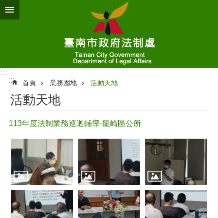
跳到主要內容區塊
:::
:::
首頁
業務園地
活動天地
活動天地
113年度法制業務巡迴輔導-龍崎區公所