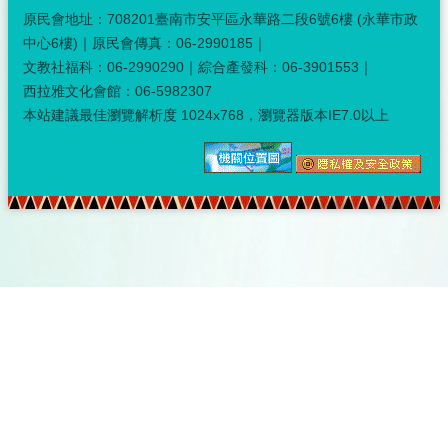
原民會地址：708201臺南市安平區永華路二段6號6樓 (永華市政
中心6樓)｜原民會傳真：06-2990185｜
文教社福科：06-2990290｜綜合產發科：06-3901553｜
西拉雅文化會館：06-5982307
本站建議最佳瀏覽解析度 1024x768，瀏覽器版本IE7.0以上