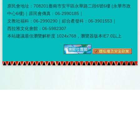
原民會地址：708201臺南市安平區永華路二段6號6樓 (永華市政
中心6樓)｜原民會傳真：06-2990185｜
文教社福科：06-2990290｜綜合產發科：06-3901553｜
西拉雅文化會館：06-5982307
本站建議最佳瀏覽解析度 1024x768，瀏覽器版本IE7.0以上