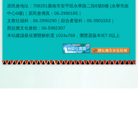
原民會地址：708201臺南市安平區永華路二段6號6樓 (永華市政
中心6樓)｜原民會傳真：06-2990185｜
文教社福科：06-2990290｜綜合產發科：06-3901553｜
西拉雅文化會館：06-5982307
本站建議最佳瀏覽解析度 1024x768，瀏覽器版本IE7.0以上