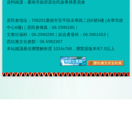
資料維護：臺南市政府原住民族事務委員會
原民會地址：708201臺南市安平區永華路二段6號6樓 (永華市政
中心6樓)｜原民會傳真：06-2990185｜
文教社福科：06-2990290｜綜合產發科：06-3901553｜
西拉雅文化會館：06-5982307
本站建議最佳瀏覽解析度 1024x768，瀏覽器版本IE7.0以上